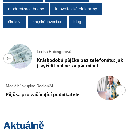
modernizace budov
fotovoltaické elektrárny
školství
krajské investice
blog
Lenka Hubingerová
Krátkodobá půjčka bez telefonátů: jak
ji vyřídit online za pár minut
Mediální skupina Region24
Půjčka pro začínající podnikatele
Aktuálně