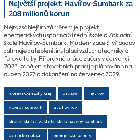
Největší projekt: Havířov-Šumbark za
208 milionů korun
Nejrozsáhlejším záměrem je projekt
energetických úspor na Střední škole a Základní
škole Havířov-Šumbark. Modernizace čtyř budov
zahrnuje zateplení, instalaci vzduchotechniky a
fotovoltaiky. Přípravné práce začaly v červenci
2023, zahájení stavebních prací je plánováno na
duben 2027 a dokončení na červenec 2029.
moravskoslezský kraj
ostrava
havířov
havířov-šumbark
zuš havířov
střední škola a základní škola havířov-šumbark
evropské dotace
energetické úspory