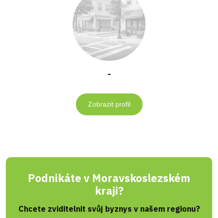
-
Zobrazit profil
Podnikáte v Moravskoslezském
kraji?
Chcete zviditelnit svůj byznys v našem regionu?