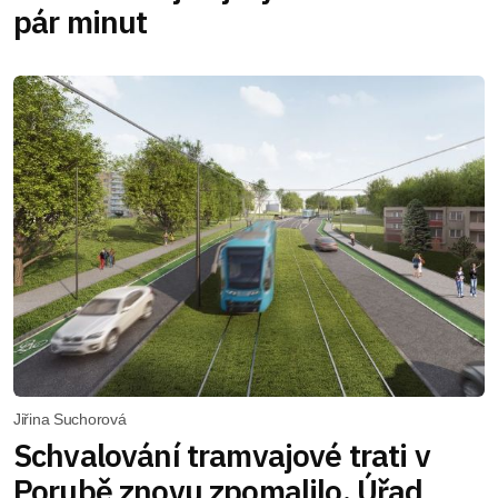
pár minut
Jiřina Suchorová
Schvalování tramvajové trati v
Porubě znovu zpomalilo. Úřad