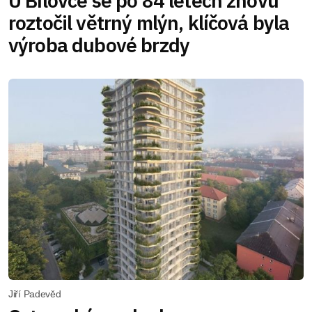
U Bílovce se po 84 letech znovu
roztočil větrný mlýn, klíčová byla
výroba dubové brzdy
Jiří Padevěd