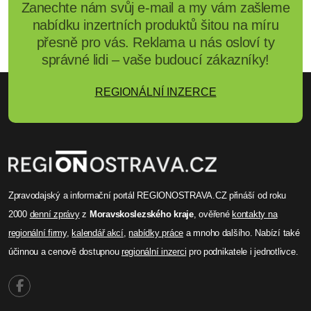
Zanechte nám svůj e-mail a my vám zašleme
nabídku inzertních produktů šitou na míru
přesně pro vás. Reklama u nás osloví ty
správné lidi – vaše budoucí zákazníky!
REGIONÁLNÍ INZERCE
Zpravodajský a informační portál REGIONOSTRAVA.CZ přináší od roku
2000
denní zprávy
z
Moravskoslezského kraje
, ověřené
kontakty na
regionální firmy
,
kalendář akcí
,
nabídky práce
a mnoho dalšího. Nabízí také
účinnou a cenově dostupnou
regionální inzerci
pro podnikatele i jednotlivce.