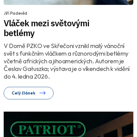
Jiří Padevěd
Vláček mezi světovými
betlémy
V Domě PZKO ve Skřečoni vznikl malý vánoční
svět s funkčním vláčkem a různorodými betlémy
včetně afrických a jihoamerických. Autorem je
Česlav Gałuszka; výstava je o víkendech k vidění
do 4. ledna 2026.
Celý článek