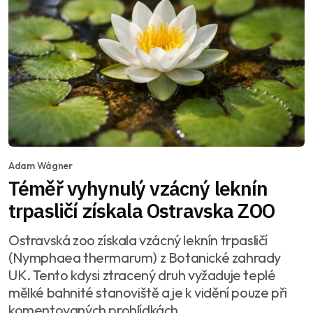
Adam Wágner
Téměř vyhynulý vzácný leknín
trpasličí získala Ostravska ZOO
Ostravská zoo získala vzácný leknín trpasličí
(Nymphaea thermarum) z Botanické zahrady
UK. Tento kdysi ztracený druh vyžaduje teplé
mělké bahnité stanoviště a je k vidění pouze při
komentovaných prohlídkách.