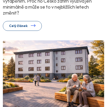
vytápěním. Proč ho Česko zatím využívá jen
minimálně a může se to v nejbližších letech
změnit?
Celý článek