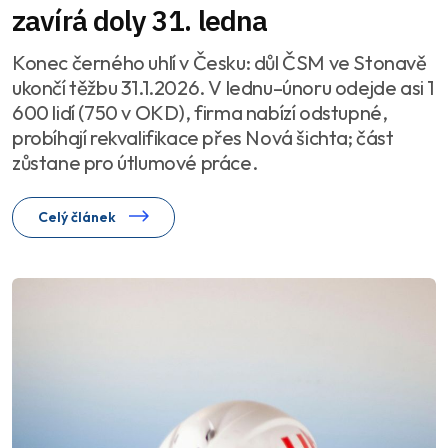
zavírá doly 31. ledna
Konec černého uhlí v Česku: důl ČSM ve Stonavě
ukončí těžbu 31.1.2026. V lednu–únoru odejde asi 1
600 lidí (750 v OKD), firma nabízí odstupné,
probíhají rekvalifikace přes Nová šichta; část
zůstane pro útlumové práce.
Celý článek