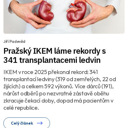
Jiří Padevěd
Pražský IKEM láme rekordy s
341 transplantacemi ledvin
IKEM v roce 2025 překonal rekord: 341
transplantací ledviny (319 od zemřelých, 22 od
žijících) a celkem 592 výkonů. Více dárců (191),
nárůst odběrů po nezvratné zástavě oběhu
zkracuje čekací doby, dopad má pacientům v
celé republice.
Celý článek