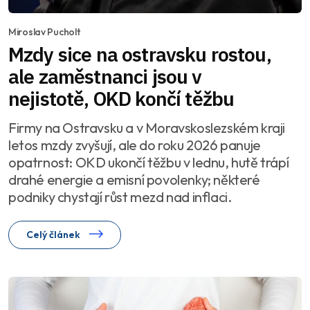
Miroslav Pucholt
Mzdy sice na ostravsku rostou,
ale zaměstnanci jsou v
nejistotě, OKD končí těžbu
Firmy na Ostravsku a v Moravskoslezském kraji
letos mzdy zvyšují, ale do roku 2026 panuje
opatrnost: OKD ukončí těžbu v lednu, hutě trápí
drahé energie a emisní povolenky; některé
podniky chystají růst mezd nad inflaci.
Celý článek