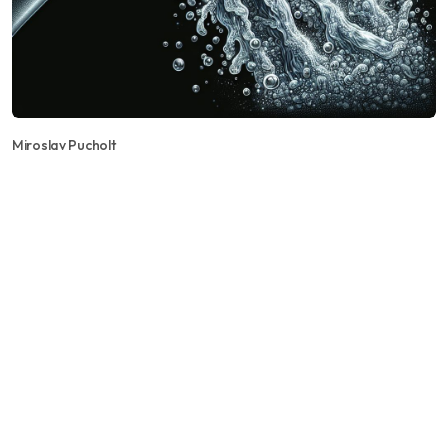
Miroslav Pucholt
Vodné a stočné v Ostravě
zdraží
Od 1.1.2026 vzroste v Ostravě vodné a stočné na
112,99 Kč/m3 (+1,7 %, +1,88 Kč), cca +5,20 Kč
měsíčně. I tak zůstane jednou z nejnižších v ČR a
pod sociálně únosnou hranicí. Důvod: dražší voda,
vyšší náklady a nájem; OVAK plánuje stovky
milionů investic.
Celý článek