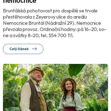
nemocnice
Bruntálská pohotovost pro dospělé se trvale
přestěhovala z Zeyerovy ulice do areálu
Nemocnice Bruntál (Nádražní 29). Nemocnice
převzala provoz. Ordinační hodiny: pá 16–20, so–
ne a svátky 8–20, tel. 554 700 111.
Celý článek