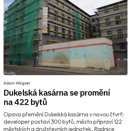
Adam Wágner
Dukelská kasárna se promění
na 422 bytů
Opava přemění Dukelská kasárna v novou čtvrť:
developer postaví 300 bytů, město připraví 122
městských a družstevních jednotek. Radnice