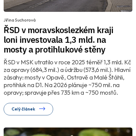
Jiřina Suchorová
ŘSD v moravskoslezkém kraji
loni investovala 1,3 mld. na
mosty a protihlukové stěny
ŘSD v MSK utratilo v roce 2025 téměř 1,3 mld. Kč
za opravy (684,3 mil.) a údržbu (573,6 mil.). Hlavní
zásahy: mosty v Opavě, Ostravě a Malé Štáhli,
protihluk na D1. Na 2026 plánuje ~750 mil. na
opravy; spravuje přes 735 km a ~750 mostů.
Celý článek