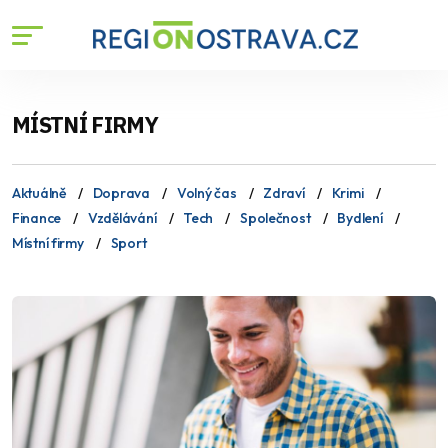
MÍSTNÍ FIRMY
Aktuálně
Doprava
Volný čas
Zdraví
Krimi
Finance
Vzdělávání
Tech
Společnost
Bydlení
Místní firmy
Sport