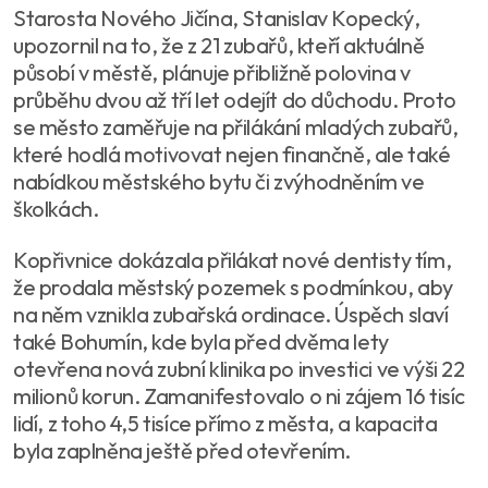
Starosta Nového Jičína, Stanislav Kopecký,
upozornil na to, že z 21 zubařů, kteří aktuálně
působí v městě, plánuje přibližně polovina v
průběhu dvou až tří let odejít do důchodu. Proto
se město zaměřuje na přilákání mladých zubařů,
které hodlá motivovat nejen finančně, ale také
nabídkou městského bytu či zvýhodněním ve
školkách.
Kopřivnice dokázala přilákat nové dentisty tím,
že prodala městský pozemek s podmínkou, aby
na něm vznikla zubařská ordinace. Úspěch slaví
také Bohumín, kde byla před dvěma lety
otevřena nová zubní klinika po investici ve výši 22
milionů korun. Zamanifestovalo o ni zájem 16 tisíc
lidí, z toho 4,5 tisíce přímo z města, a kapacita
byla zaplněna ještě před otevřením.