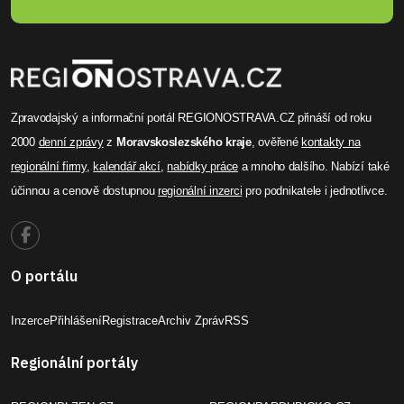
Zpravodajský a informační portál REGIONOSTRAVA.CZ přináší od roku
2000
denní zprávy
z
Moravskoslezského kraje
, ověřené
kontakty na
regionální firmy
,
kalendář akcí
,
nabídky práce
a mnoho dalšího. Nabízí také
účinnou a cenově dostupnou
regionální inzerci
pro podnikatele i jednotlivce.
O portálu
Inzerce
Přihlášení
Registrace
Archiv Zpráv
RSS
Regionální portály