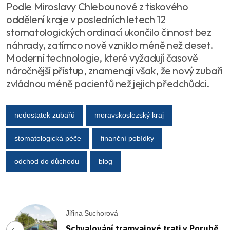
Podle Miroslavy Chlebounové z tiskového
oddělení kraje v posledních letech 12
stomatologických ordinací ukončilo činnost bez
náhrady, zatímco nově vzniklo méně než deset.
Moderní technologie, které vyžadují časově
náročnější přístup, znamenají však, že nový zubaři
zvládnou méně pacientů než jejich předchůdci.
nedostatek zubařů
moravskoslezský kraj
stomatologická péče
finanční pobídky
odchod do důchodu
blog
Jiřina Suchorová
Schvalování tramvajové trati v Porubě