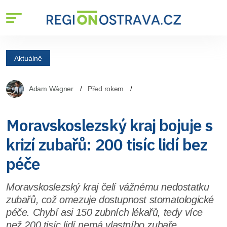
Aktuálně
Adam Wágner
Před rokem
Moravskoslezský kraj bojuje s
krizí zubařů: 200 tisíc lidí bez
péče
Moravskoslezský kraj čelí vážnému nedostatku
zubařů, což omezuje dostupnost stomatologické
péče. Chybí asi 150 zubních lékařů, tedy více
než 200 tisíc lidí nemá vlastního zubaře.