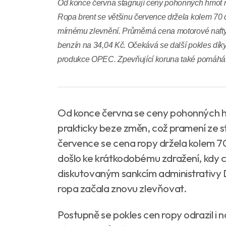
Od konce června stagnují ceny pohonných hmot n
Ropa brent se většinu července držela kolem 70 d
mírnému zlevnění. Průměrná cena motorové nafty k
benzín na 34,04 Kč. Očekává se další pokles díky 
produkce OPEC. Zpevňující koruna také pomáhá s
Od konce června se ceny pohonných hm
prakticky beze změn, což pramení ze sta
července se cena ropy držela kolem 70 
došlo ke krátkodobému zdražení, kdy c
diskutovaným sankcím administrativy 
ropa začala znovu zlevňovat.
Postupně se pokles cen ropy odrazil i n