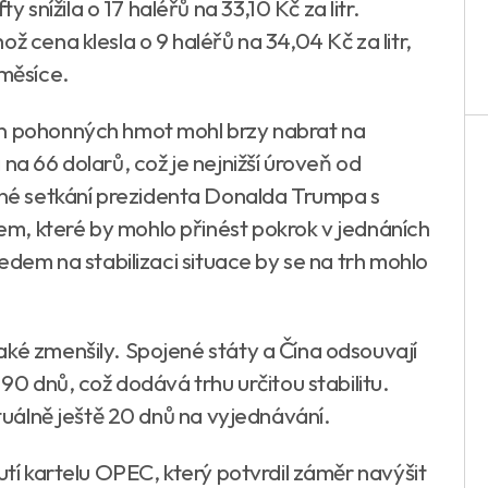
nížila o 17 haléřů na 33,10 Kč za litr.
ž cena klesla o 9 haléřů na 34,04 Kč za litr,
 měsíce.
en pohonných hmot mohl brzy nabrat na
na 66 dolarů, což je nejnižší úroveň od
é setkání prezidenta Donalda Trumpa s
m, které by mohlo přinést pokrok v jednáních
ledem na stabilizaci situace by se na trh mohlo
aké zmenšily. Spojené státy a Čína odsouvají
 90 dnů, což dodává trhu určitou stabilitu.
ktuálně ještě 20 dnů na vyjednávání.
utí kartelu OPEC, který potvrdil záměr navýšit