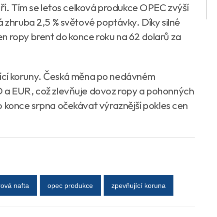
áří. Tím se letos celková produkce OPEC zvýší
á zhruba 2,5 % světové poptávky. Díky silné
n ropy brent do konce roku na 62 dolarů za
ilující koruny. Česká měna po nedávném
D a EUR, což zlevňuje dovoz ropy a pohonných
o konce srpna očekávat výraznější pokles cen
ová nafta
opec produkce
zpevňující koruna