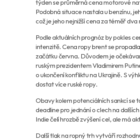
týden se průměrná cena motorové nafty s
Podobná situace nastala u benzínu, jeho
což je jeho nejnižší cena za téměř dva
Podle aktuálních prognóz by pokles c
intenzitě. Cena ropy brent se propadla 
začátku června. Důvodem je očekávan
ruským prezidentem Vladimirem Putine
o ukončení konfliktu na Ukrajině. S výh
dostat více ruské ropy.
Obavy kolem potenciálních sankcí se t
deadline pro jednání o clech na dalších
Indie čelí hrozbě zvýšení cel, ale má a
Další tlak na ropný trh vytváří rozhodn