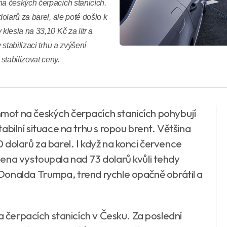
a českých čerpacích stanicích.
olarů za barel, ale poté došlo k
lesla na 33,10 Kč za litr a
stabilizaci trhu a zvýšení
tabilizovat ceny.
ot na českých čerpacích stanicích pohybují
bilní situace na trhu s ropou brent. Většina
dolarů za barel. I když na konci července
ena vystoupala nad 73 dolarů kvůli tehdy
Donalda Trumpa, trend rychle opačně obrátil a
a čerpacích stanicích v Česku. Za poslední