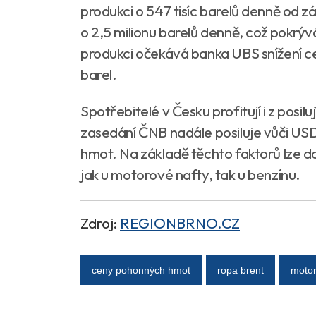
produkci o 547 tisíc barelů denně od z
o 2,5 milionu barelů denně, což pokrýv
produkci očekává banka UBS snížení ce
barel.
Spotřebitelé v Česku profitují i z pos
zasedání ČNB nadále posiluje vůči US
hmot. Na základě těchto faktorů lze d
jak u motorové nafty, tak u benzínu.
Zdroj:
REGIONBRNO.CZ
ceny pohonných hmot
ropa brent
motor