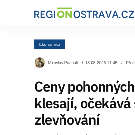
Ekonomika
Miroslav Pucholt
18.08.2025 11:45
Před
Ceny pohonných
klesají, očekává 
zlevňování