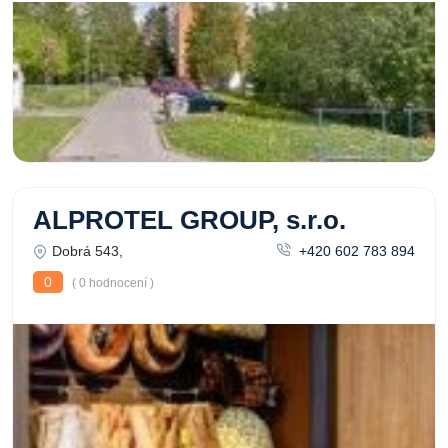
ALPROTEL GROUP, s.r.o.
Dobrá 543,
+420 602 783 894
0
( 0 hodnocení )