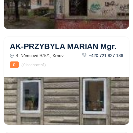
AK-PRZYBYLA MARIAN Mgr.
B. Němcové 975/1, Krnov
+420 721 827 136
0
( 0 hodnocení )