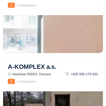
0
( 0 hodnocení )
A-KOMPLEX a.s.
Hasičská 930/53, Ostrava
+420 595 170 631
0
( 0 hodnocení )