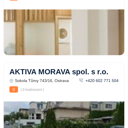
AKTIVA MORAVA spol. s r.o.
Sokola Tůmy 743/16, Ostrava
+420 602 771 504
0
( 0 hodnocení )