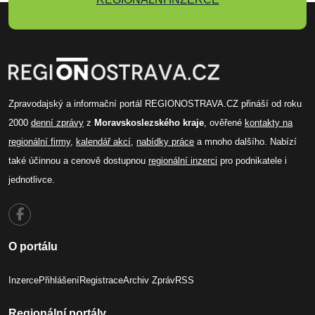
Zpravodajský a informační portál REGIONOSTRAVA.CZ přináší od roku
2000
denní zprávy
z
Moravskoslezského kraje
, ověřené
kontakty na
regionální firmy
,
kalendář akcí
,
nabídky práce
a mnoho dalšího. Nabízí
také účinnou a cenově dostupnou
regionální inzerci
pro podnikatele i
jednotlivce.
O portálu
Inzerce
Přihlášení
Registrace
Archiv Zpráv
RSS
Regionální portály