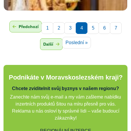
Předchozí
1
2
3
4
5
6
7
Poslední »
Další
Podnikáte v Moravskoslezském kraji?
Chcete zviditelnit svůj byznys v našem regionu?
Zanechte nám svůj e-mail a my vám zašleme nabídku
inzertních produktů šitou na míru přesně pro vás.
Reklama u nás osloví ty správné lidi – vaše budoucí
zákazníky!
REGIONÁLNÍ INZERCE