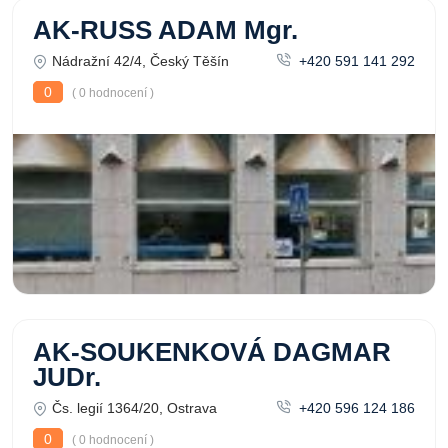
AK-RUSS ADAM Mgr.
Nádražní 42/4, Český Těšín
+420 591 141 292
0
( 0 hodnocení )
AK-SOUKENKOVÁ DAGMAR
JUDr.
Čs. legií 1364/20, Ostrava
+420 596 124 186
0
( 0 hodnocení )