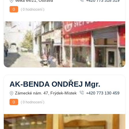
Velká 64/21, Ostrava
+420 773 318 319
0
( 0 hodnocení )
AK-BENDA ONDŘEJ Mgr.
Zámecké nám. 47, Frýdek-Místek
+420 773 130 459
0
( 0 hodnocení )