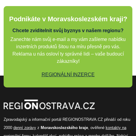
Podnikáte v Moravskoslezském kraji?
Chcete zviditelnit svůj byznys v našem regionu?
Zanechte nám svůj e-mail a my vám zašleme nabídku
inzertních produktů šitou na míru přesně pro vás.
Reklama u nás osloví ty správné lidi – vaše budoucí
zákazníky!
REGIONÁLNÍ INZERCE
Zpravodajský a informační portál REGIONOSTRAVA.CZ přináší od roku
2000
denní zprávy
z
Moravskoslezského kraje
, ověřené
kontakty na
regionální firmy
,
kalendář akcí
,
nabídky práce
a mnoho dalšího. Nabízí