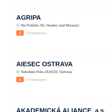
AGRIPA
Na Potůčku 50, Hradec nad Moravicí
0
( 0 hodnocení )
AIESEC OSTRAVA
Sokolská třída 2416/33, Ostrava
0
( 0 hodnocení )
AKADEMICKÁ ALIANCE, a.s.