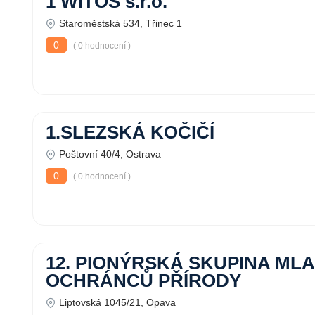
1 WITOS s.r.o.
Staroměstská 534, Třinec 1
0
( 0 hodnocení )
1.SLEZSKÁ KOČIČÍ
Poštovní 40/4, Ostrava
0
( 0 hodnocení )
12. PIONÝRSKÁ SKUPINA ML
OCHRÁNCŮ PŘÍRODY
Liptovská 1045/21, Opava