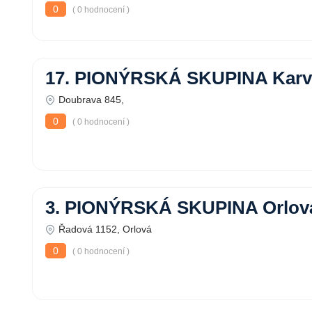
0
( 0 hodnocení )
17. PIONÝRSKÁ SKUPINA Karv
Doubrava 845,
0
( 0 hodnocení )
3. PIONÝRSKÁ SKUPINA Orlov
Řadová 1152, Orlová
0
( 0 hodnocení )