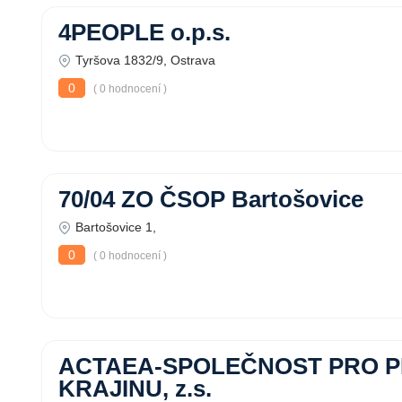
4PEOPLE o.p.s.
Tyršova 1832/9, Ostrava
0
( 0 hodnocení )
70/04 ZO ČSOP Bartošovice
Bartošovice 1,
0
( 0 hodnocení )
ACTAEA-SPOLEČNOST PRO P
KRAJINU, z.s.