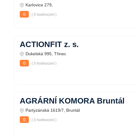
Karlovice 279,
0
( 0 hodnocení )
ACTIONFIT z. s.
Dukelská 995, Třinec
0
( 0 hodnocení )
AGRÁRNÍ KOMORA Bruntál
Partyzánská 1619/7, Bruntál
0
( 0 hodnocení )