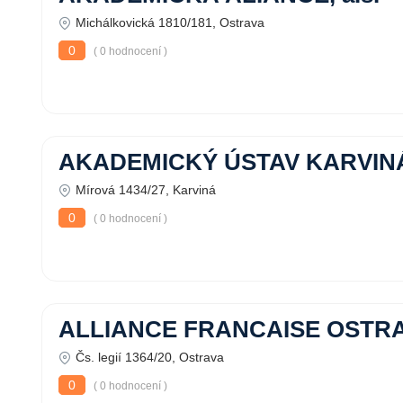
Michálkovická 1810/181, Ostrava
0
( 0 hodnocení )
AKADEMICKÝ ÚSTAV KARVINÁ,
Mírová 1434/27, Karviná
0
( 0 hodnocení )
ALLIANCE FRANCAISE OSTRAV
Čs. legií 1364/20, Ostrava
0
( 0 hodnocení )