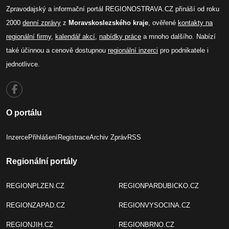
Zpravodajský a informační portál REGIONOSTRAVA.CZ přináší od roku
2000
denní zprávy
z
Moravskoslezského kraje
, ověřené
kontakty na
regionální firmy
,
kalendář akcí
,
nabídky práce
a mnoho dalšího. Nabízí
také účinnou a cenově dostupnou
regionální inzerci
pro podnikatele i
jednotlivce.
O portálu
Inzerce
Přihlášení
Registrace
Archiv Zpráv
RSS
Regionální portály
REGIONPLZEN.CZ
REGIONPARDUBICKO.CZ
REGIONZAPAD.CZ
REGIONVYSOCINA.CZ
REGIONJIH.CZ
REGIONBRNO.CZ