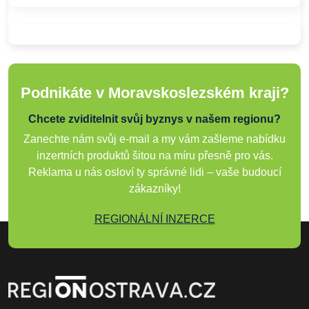
Podnikáte v Moravskoslezském kraji?
Chcete zviditelnit svůj byznys v našem regionu?
Zanechte nám svůj e-mail a my vám zašleme nabídku
inzertních produktů šitou na míru přesně pro vás.
Reklama u nás osloví ty správné lidi – vaše budoucí
zákazníky!
REGIONÁLNÍ INZERCE