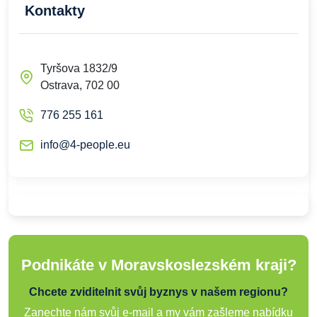
Kontakty
Tyršova 1832/9
Ostrava, 702 00
776 255 161
info@4-people.eu
Podnikáte v Moravskoslezském kraji?
Chcete zviditelnit svůj byznys v našem regionu?
Zanechte nám svůj e-mail a my vám zašleme nabídku