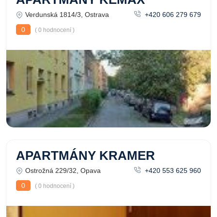
Verdunská 1814/3, Ostrava
+420 606 279 679
0
( 0 hodnocení )
APARTMÁNY KRAMER
Ostrožná 229/32, Opava
+420 553 625 960
0
( 0 hodnocení )