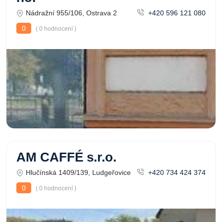
Nádražní 955/106, Ostrava 2
+420 596 121 080
0
( 0 hodnocení )
AM CAFFÉ s.r.o.
Hlučínská 1409/139, Ludgeřovice
+420 734 424 374
0
( 0 hodnocení )