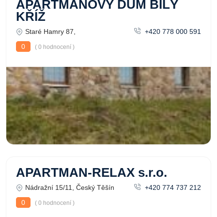
APARTMÁNOVÝ DŮM BÍLÝ
KŘÍŽ
Staré Hamry 87,
+420 778 000 591
0
( 0 hodnocení )
APARTMAN-RELAX s.r.o.
Nádražní 15/11, Český Těšín
+420 774 737 212
0
( 0 hodnocení )