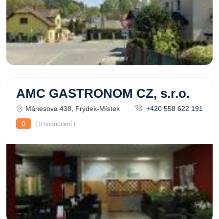
AMC GASTRONOM CZ, s.r.o.
Mánesova 438, Frýdek-Místek
+420 558 622 191
0
( 0 hodnocení )