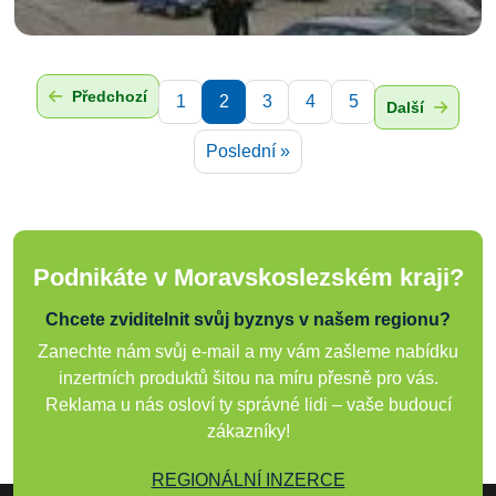
Předchozí
1
2
3
4
5
Další
Poslední »
Podnikáte v Moravskoslezském kraji?
Chcete zviditelnit svůj byznys v našem regionu?
Zanechte nám svůj e-mail a my vám zašleme nabídku
inzertních produktů šitou na míru přesně pro vás.
Reklama u nás osloví ty správné lidi – vaše budoucí
zákazníky!
REGIONÁLNÍ INZERCE