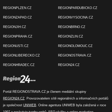
REGIONPLZEN.CZ
REGIONPARDUBICKO.CZ
REGIONZAPAD.CZ
REGIONVYSOCINA.CZ
REGIONJIH.CZ
REGIONBRNO.CZ
REGIONPRAHA.CZ
REGIONZLIN.CZ
REGIONUSTI.CZ
REGIONOLOMOUC.CZ
REGIONLIBERECKO.CZ
REGIONOSTRAVA.CZ
REGIONHRADEC.CZ
REGION24.CZ
Portál REGIONOSTRAVA.CZ je členem mediální skupiny
REGION24.CZ
. Provozovatelem sítě regionálních a informačních portálů
je společnost
UNIWEB
. Online agentura UNIWEB byla založená v roce
1997 a poskytuje tvorbu webů, SEO služby a online marketing.