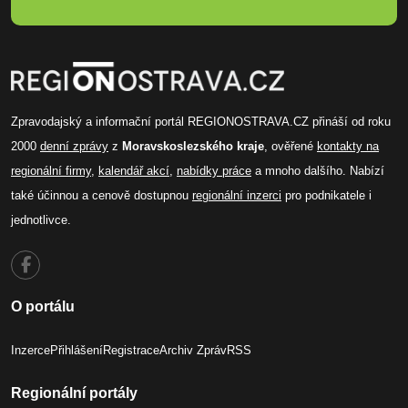
Zpravodajský a informační portál REGIONOSTRAVA.CZ přináší od roku
2000
denní zprávy
z
Moravskoslezského kraje
, ověřené
kontakty na
regionální firmy
,
kalendář akcí
,
nabídky práce
a mnoho dalšího. Nabízí
také účinnou a cenově dostupnou
regionální inzerci
pro podnikatele i
jednotlivce.
O portálu
Inzerce
Přihlášení
Registrace
Archiv Zpráv
RSS
Regionální portály