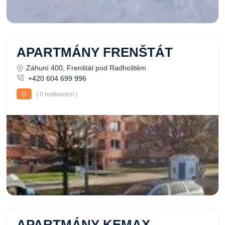
APARTMÁNY FRENŠTÁT
Záhuní 400, Frenštát pod Radhoštěm
+420 604 699 996
0
( 0 hodnocení )
APARTMÁNY KEMAX