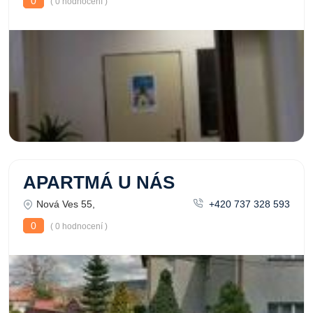
0
( 0 hodnocení )
APARTMÁ U NÁS
Nová Ves 55,
+420 737 328 593
0
( 0 hodnocení )