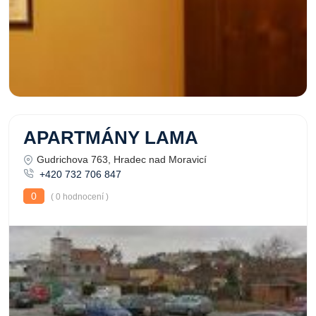
APARTMÁNY LAMA
Gudrichova 763, Hradec nad Moravicí
+420 732 706 847
0
( 0 hodnocení )