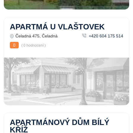
APARTMÁ U VLAŠTOVEK
Čeladná 475, Čeladná
+420 604 175 514
0
( 0 hodnocení )
APARTMÁNOVÝ DŮM BÍLÝ
KŘÍŽ