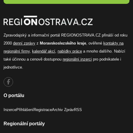
Zpravodajský a informační portál REGIONOSTRAVA.CZ přináší od roku
2000
denní zprávy
z
Moravskoslezského kraje
, ověřené
kontakty na
regionální firmy
,
kalendář akcí
,
nabídky práce
a mnoho dalšího. Nabízí
také účinnou a cenově dostupnou
regionální inzerci
pro podnikatele i
jednotlivce.
O portálu
Inzerce
Přihlášení
Registrace
Archiv Zpráv
RSS
Regionální portály