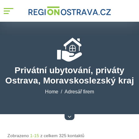
Privátní ubytování, priváty
Ostrava, Moravskoslezský kraj
Home
Adresář firem
Zobrazeno
1-15
z celkem 325 kontaktů