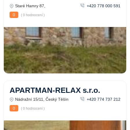
Staré Hamry 87,
+420 778 000 591
0
( 0 hodnocení )
APARTMAN-RELAX s.r.o.
Nádražní 15/11, Český Těšín
+420 774 737 212
0
( 0 hodnocení )