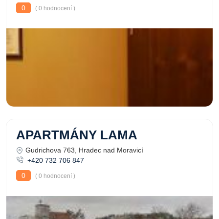
0
( 0 hodnocení )
APARTMÁNY LAMA
Gudrichova 763, Hradec nad Moravicí
+420 732 706 847
0
( 0 hodnocení )