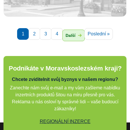
1
2
3
4
Poslední »
Další
Podnikáte v Moravskoslezském kraji?
Chcete zviditelnit svůj byznys v našem regionu?
Zanechte nám svůj e-mail a my vám zašleme nabídku
inzertních produktů šitou na míru přesně pro vás.
Reklama u nás osloví ty správné lidi – vaše budoucí
zákazníky!
REGIONÁLNÍ INZERCE