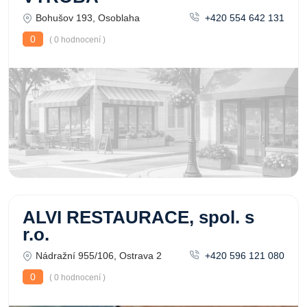
Bohušov 193, Osoblaha
+420 554 642 131
0
( 0 hodnocení )
ALVI RESTAURACE, spol. s
r.o.
Nádražní 955/106, Ostrava 2
+420 596 121 080
0
( 0 hodnocení )