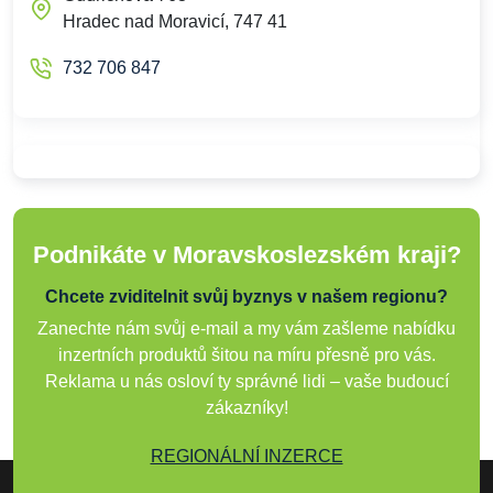
Hradec nad Moravicí, 747 41
732 706 847
Podnikáte v Moravskoslezském kraji?
Chcete zviditelnit svůj byznys v našem regionu?
Zanechte nám svůj e-mail a my vám zašleme nabídku
inzertních produktů šitou na míru přesně pro vás.
Reklama u nás osloví ty správné lidi – vaše budoucí
zákazníky!
REGIONÁLNÍ INZERCE