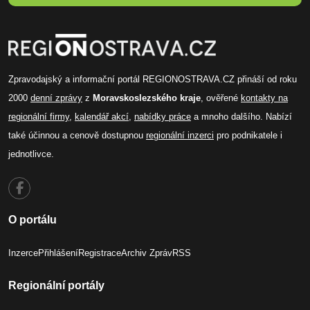
Zpravodajský a informační portál REGIONOSTRAVA.CZ přináší od roku
2000
denní zprávy
z
Moravskoslezského kraje
, ověřené
kontakty na
regionální firmy
,
kalendář akcí
,
nabídky práce
a mnoho dalšího. Nabízí
také účinnou a cenově dostupnou
regionální inzerci
pro podnikatele i
jednotlivce.
O portálu
Inzerce
Přihlášení
Registrace
Archiv Zpráv
RSS
Regionální portály