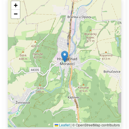
+
−
Leaflet
|
© OpenStreetMap contributors