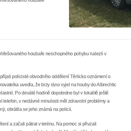
pohřešovaného houbaře
pohřešovaného houbaře neschopného pohybu nalezli v
přijali policisté obvodního oddělení Těrlicko oznámení o
vatelka uvedla, že brzy ráno vyjel na houby do Albrechtic
lastnil. Po deváté hodině dopoledne byl v lokalitě ještě
 telefon, v nedávné minulosti měl zdravotní problémy a
ý, obrátila se jeho známá na policii.
ení a začali pátrat v terénu. Na pomoc si přivzali