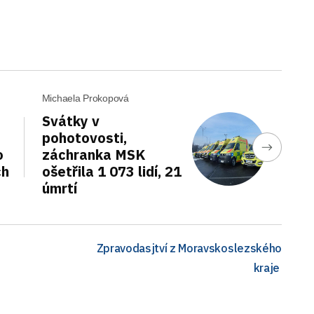
Michaela Prokopová
Svátky v
pohotovosti,
o
záchranka MSK
ch
ošetřila 1 073 lidí, 21
úmrtí
Zpravodasjtví z Moravskoslezského
kraje