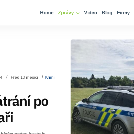
Home
Zprávy
Video
Blog
Firmy
34
Před 10 měsíci
Krimi
trání po
aři