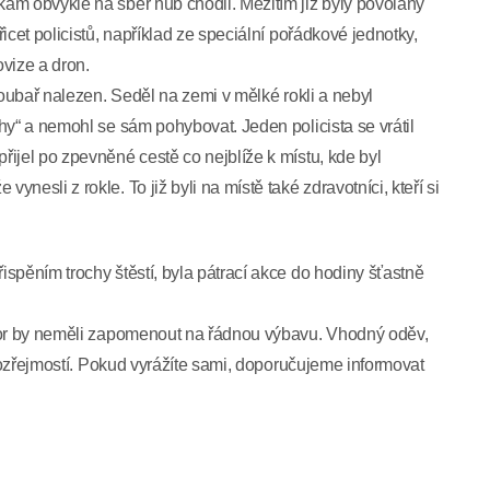
am obvykle na sběr hub chodil. Mezitím již byly povolány
icet policistů, například ze speciální pořádkové jednotky,
ovize a dron.
houbař nalezen. Seděl na zemi v mělké rokli a nebyl
hy“ a nemohl se sám pohybovat. Jeden policista se vrátil
ijel po zpevněné cestě co nejblíže k místu, kde byl
esli z rokle. To již byli na místě také zdravotníci, kteří si
spěním trochy štěstí, byla pátrací akce do hodiny šťastně
 hor by neměli zapomenout na řádnou výbavu. Vhodný oděv,
amozřejmostí. Pokud vyrážíte sami, doporučujeme informovat