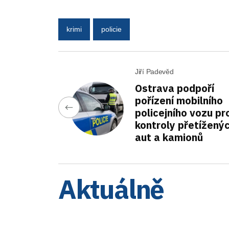
krimi
policie
Jiří Padevěd
Ostrava podpoří
pořízení mobilního
policejního vozu pr
kontroly přetížený
aut a kamionů
Aktuálně