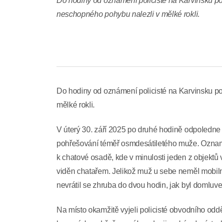
Do hodiny od oznámení policisté na Karvinsku 
neschopného pohybu nalezli v mělké rokli.
Do hodiny od oznámení policisté na Karvinsku 
mělké rokli.
V úterý 30. září 2025 po druhé hodině odpoledne 
pohřešování téměř osmdesátiletého muže. Oznamo
k chatové osadě, kde v minulosti jeden z objektů v
viděn chatařem. Jelikož muž u sebe neměl mobilní
nevrátil se zhruba do dvou hodin, jak byl domluven
Na místo okamžitě vyjeli policisté obvodního odděl