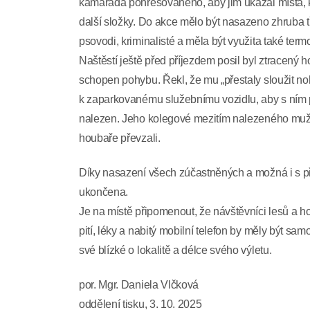
kamaráda pohřešovaného, aby jim ukázal místa, k
další složky. Do akce mělo být nasazeno zhruba tř
psovodi, kriminalisté a měla být využita také term
Naštěstí ještě před příjezdem posil byl ztracený 
schopen pohybu. Řekl, že mu „přestaly sloužit no
k zaparkovanému služebnímu vozidlu, aby s ním př
nalezen. Jeho kolegové mezitím nalezeného muže vyn
houbaře převzali.
Díky nasazení všech zúčastněných a možná i s při
ukončena.
Je na místě připomenout, že návštěvníci lesů a
pití, léky a nabitý mobilní telefon by měly být s
své blízké o lokalitě a délce svého výletu.
por. Mgr. Daniela Vlčková
oddělení tisku, 3. 10. 2025