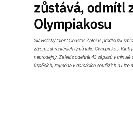
zůstává, odmítl
Olympiakosu
Slávistický talent Christos Zafeiris prodloužil sm
zájem zahraničních týmů jako Olympiakos. Klub jeh
neprodejný. Zafeiris odehrál 43 zápasů v minulé
úspěších, zejména v domácích soutěžích a Lize m