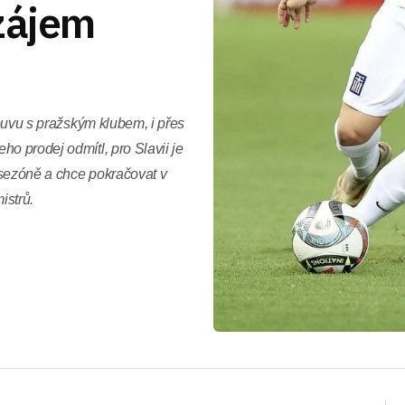
 zájem
louvu s pražským klubem, i přes
o prodej odmítl, pro Slavii je
 sezóně a chce pokračovat v
istrů.