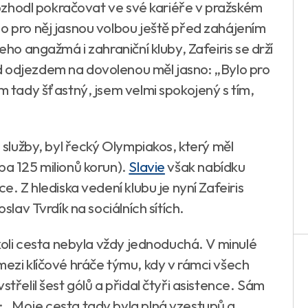
 rozhodl pokračovat ve své kariéře v pražském
o pro něj jasnou volbou ještě před zahájením
eho angažmá i zahraniční kluby, Zafeiris se drží
d odjezdem na dovolenou měl jasno: „Bylo pro
em tady šťastný, jsem velmi spokojený s tím,
o služby, byl řecký Olympiakos, který měl
ba 125 milionů korun).
Slavie
však nabídku
e. Z hlediska vedení klubu je nyní Zafeiris
slav Tvrdík na sociálních sítích.
čkoli cesta nebyla vždy jednoduchá. V minulé
mezi klíčové hráče týmu, kdy v rámci všech
střelil šest gólů a přidal čtyři asistence. Sám
: „Moje cesta tady byla plná vzestupů a