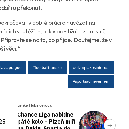
dařilo překonat.
á, pokračovat v dobré práci a navázat na
ácích soutěžích, tak v prestižní Lize mistrů.
 Připravte se na to, co přijde. Doufejme, že v
ší věci.“
laviaprague
#footballtransfer
#olympiakosinterest
#sportsachievement
Lenka Hubingerová
Chance Liga nabídne
25
páté kolo - Plzeň míří
na Duklu, Sparta do