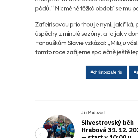
pádů.“ Nicméně těžká období se mu po
Zafeirisovou prioritou je nyní, jak řík
úspěchy z minulé sezóny, a to jak v dom
Fanouškům Slavie vzkázal: „Miluju vás!
tomto roce zažijeme společně ještě lep
#christoszafeiris
#s
Jiří Padevěd
Silvestrovský běh
Hrabová 31. 12. 20
— start v 10:00 u