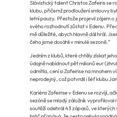
Slávistický talent Christos Zafeiris se
klubu, přičemž prodloužení smlouvy byl
letní pauzy. Přestože projevil zájem o j
svého rozhodnutí zůstat v Edenu. Pře
mě důležité, abych hlavně dál hrál. Js
čeho jsme dosáhli v minulé sezoně.“
Jedním z klubů, které chtěly získat jeh
údajně nabídnout pět milionů eur (zhru
odmítla, cení si Zafeirise na mnohem víc
neprodejný, což potvrdil i šéf klubu Jaro
Kariéra Zafeirise v Edenu se rozvíjí, a
sezóně se mladý záložník vyprofiloval 
soutěží odehrál 43 zápasů, ve kterých v
hráč přiznává, že cesta nebyla snadná