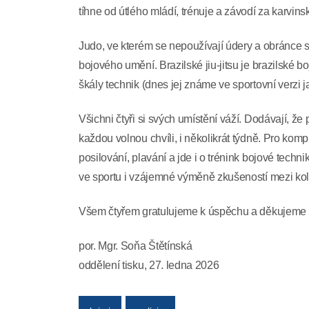
tíhne od útlého mládí, trénuje a závodí za karvins
Judo, ve kterém se nepoužívají údery a obránce sna
bojového umění. Brazilské jiu-jitsu je brazilské b
škály technik (dnes jej známe ve sportovní verzi jak
Všichni čtyři si svých umístění váží. Dodávají, že p
každou volnou chvíli, i několikrát týdně. Pro komp
posilování, plavání a jde i o trénink bojové tec
ve sportu i vzájemné výměně zkušeností mezi kol
Všem čtyřem gratulujeme k úspěch
por. Mgr. Soňa Štětínská
oddělení tisku, 27. ledna 2026