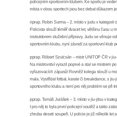
policejním sportovním klubem. Ke sportu je vedena
místa v obou sportech jsou bez debat důkazem jej
nprap. Robin Surma – 2. místo v judu v kategorii
Policista slouží téměř dvacet let, většinu času u
instruktorem služební přípravy. Judu se věnuje od
sportovním klubu, nyní závodí za sportovní klub po
pprap. Róbert Szulcsán – mistr UNITOP ČR v jiu-j
Na mistrovství vyrazil poprvé a stal se mistrem p
vyřazovacích zápasů! Rovněž kolega slouží u mor
mala. Vystřídal fotbal, karate či breakdance, s ji
sportovního klubu a není pro něj problém se při 
pprap. Tomáš Jurášek – 3. místo v jiu-jitsu v kate
I pro něj to byla první policejní soutěž a takto z
zhruba deseti soupeři. U policie je již několik le