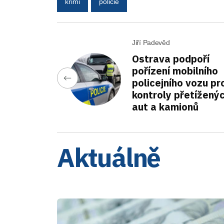
krimi
policie
Jiří Padevěd
Ostrava podpoří
pořízení mobilního
policejního vozu pr
kontroly přetížený
aut a kamionů
Aktuálně