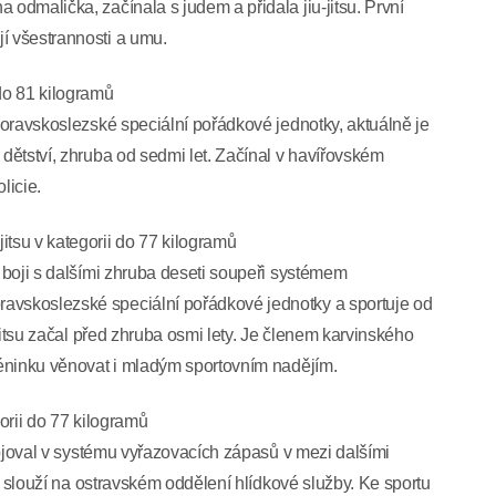
 odmalička, začínala s judem a přidala jiu-jitsu. První
í všestrannosti a umu.
 do 81 kilogramů
 moravskoslezské speciální pořádkové jednotky, aktuálně je
 dětství, zhruba od sedmi let. Začínal v havířovském
licie.
itsu v kategorii do 77 kilogramů
o boji s dalšími zhruba deseti soupeři systémem
avskoslezské speciální pořádkové jednotky a sportuje od
u-jitsu začal před zhruba osmi lety. Je členem karvinského
tréninku věnovat i mladým sportovním nadějím.
gorii do 77 kilogramů
abojoval v systému vyřazovacích zápasů v mezi dalšími
t a slouží na ostravském oddělení hlídkové služby. Ke sportu