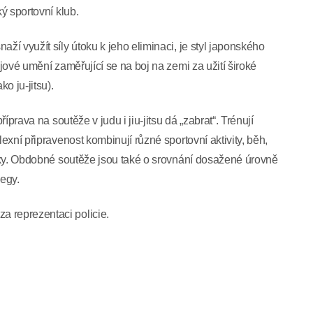
ký sportovní klub.
ží využít síly útoku k jeho eliminaci, je styl japonského
ojové umění zaměřující se na boj na zemi za užití široké
o ju-jitsu).
říprava na soutěže v judu i jiu-jitsu dá „zabrat“. Trénují
lexní připravenost kombinují různé sportovní aktivity, běh,
hniky. Obdobné soutěže jsou také o srovnání dosažené úrovně
egy.
u a děkujeme za reprezentaci policie.