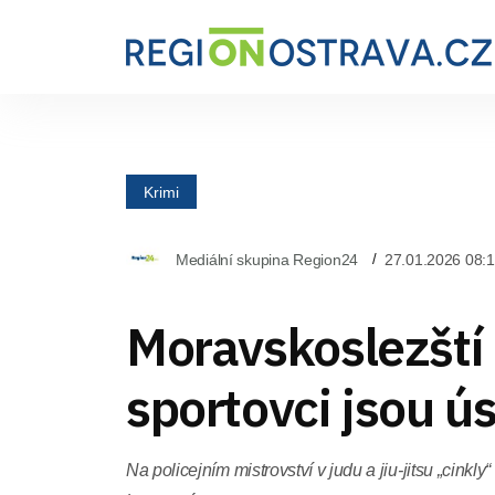
Krimi
Mediální skupina Region24
27.01.2026 08:
Moravskoslezští p
sportovci jsou ú
Na policejním mistrovství v judu a jiu-jitsu „cinkly“