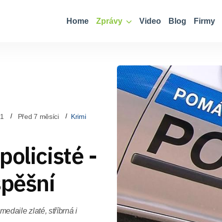
Home
Zprávy
Video
Blog
Firmy
11
Před 7 měsíci
Krimi
olicisté -
spěšní
 medaile zlaté, stříbrná i