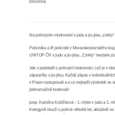
bronzová.
Na policejním mistrovství v judu a jiu-jitsu „cinkly
Policistka a tři policisté z Moravskoslezského kra
UNITOP ČR v judu a jiu-jitsu. „Cinkly“ medaile zla
Jde v podstatě o policejní mistrovství, což je v obe
zápasníky v jiu-jitsu. Každý zápas v individuálních
v Praze nastupovali a o co nejlepší výsledek se sn
jednoznačně bodovali!
prap. Karolína Kubíčková – 1. místo v judu a 1. mís
Kolegyně slouží u policie několik let, aktuálně n