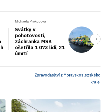
Michaela Prokopová
Svátky v
pohotovosti,
o
záchranka MSK
ch
ošetřila 1 073 lidí, 21
úmrtí
Zpravodasjtví z Moravskoslezského
kraje