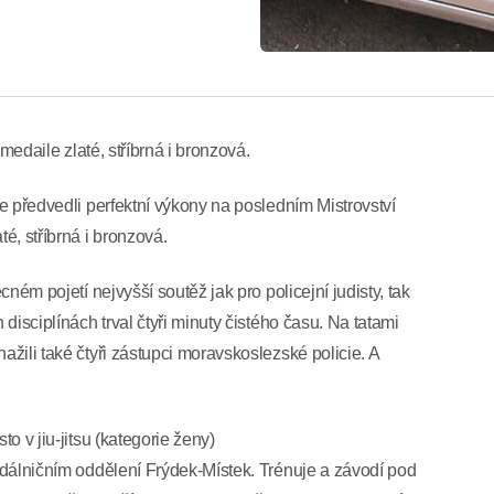
“ medaile zlaté, stříbrná i bronzová.
je předvedli perfektní výkony na posledním Mistrovství
té, stříbrná i bronzová.
cném pojetí nejvyšší soutěž jak pro policejní judisty, tak
 disciplínách trval čtyři minuty čistého času. Na tatami
ažili také čtyři zástupci moravskoslezské policie. A
to v jiu-jitsu (kategorie ženy)
a dálničním oddělení Frýdek-Místek. Trénuje a závodí pod