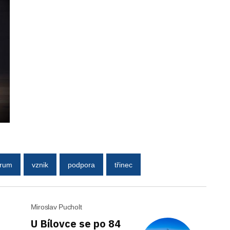
trum
vznik
podpora
třinec
Miroslav Pucholt
U Bílovce se po 84