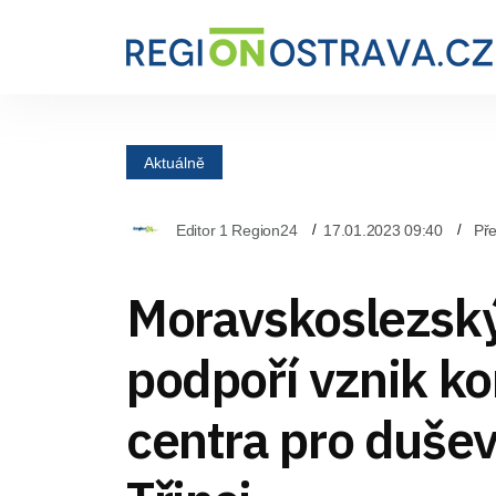
Aktuálně
Editor 1 Region24
17.01.2023 09:40
Pře
Moravskoslezský
podpoří vznik k
centra pro dušev