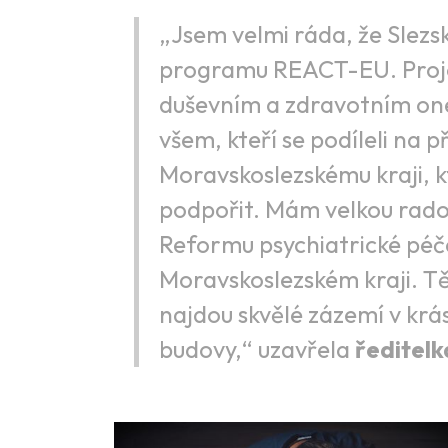
„Jsem velmi ráda, že Slezsk
programu REACT-EU. Projek
duševním a zdravotním o
všem, kteří se podíleli na 
Moravskoslezskému kraji, k
podpořit. Mám velkou radost
Reformu psychiatrické péče
Moravskoslezském kraji. Tě
najdou skvělé zázemí v krá
budovy,“ uzavřela
ředitelk