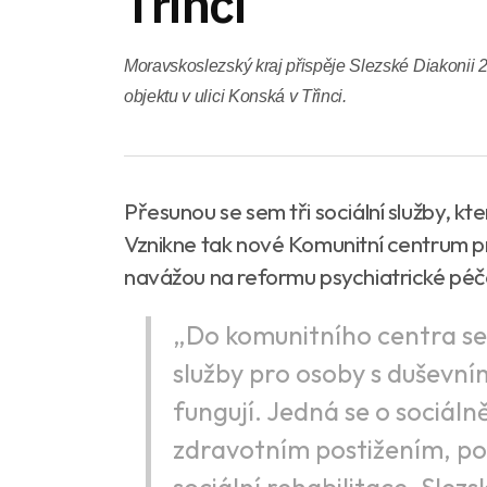
Třinci
Moravskoslezský kraj přispěje Slezské Diakonii 2
objektu v ulici Konská v Třinci.
Přesunou se sem tři sociální služby, kt
Vznikne tak nové Komunitní centrum pro
navážou na reformu psychiatrické péč
„Do komunitního centra se p
služby pro osoby s duševní
fungují. Jedná se o sociáln
zdravotním postižením, p