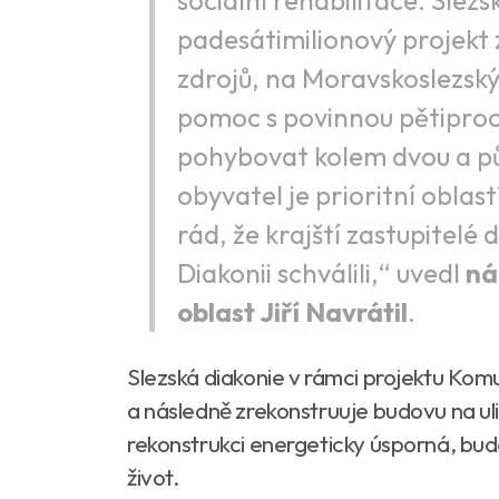
sociální rehabilitace. Slez
padesátimilionový projekt 
zdrojů, na Moravskoslezský 
pomoc s povinnou pětiproce
pohybovat kolem dvou a půl
obyvatel je prioritní oblas
rád, že krajští zastupitelé
Diakonii schválili,“ uvedl
ná
oblast Jiří Navrátil
.
Slezská diakonie v rámci projektu Komu
a následně zrekonstruuje budovu na ul
rekonstrukci energeticky úsporná, bud
život.