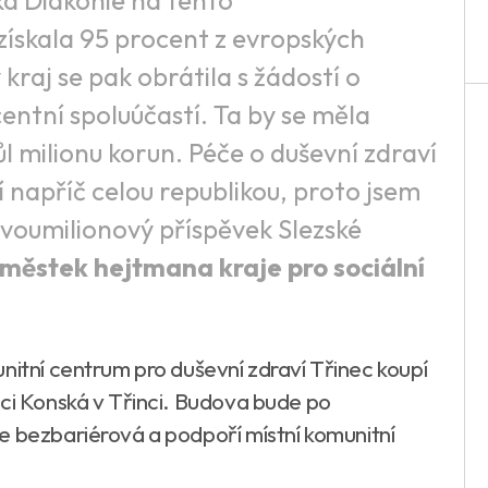
ská Diakonie na tento
získala 95 procent z evropských
kraj se pak obrátila s žádostí o
ntní spoluúčastí. Ta by se měla
 milionu korun. Péče o duševní zdraví
tí napříč celou republikou, proto jsem
 dvoumilionový příspěvek Slezské
městek hejtmana kraje pro sociální
nitní centrum pro duševní zdraví Třinec koupí
ici Konská v Třinci. Budova bude po
e bezbariérová a podpoří místní komunitní