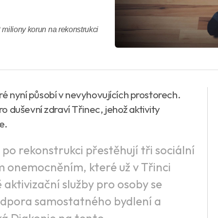
 miliony korun na rekonstrukci
eré nyní působí v nevyhovujících prostorech.
 duševní zdraví Třinec, jehož aktivity
e.
o rekonstrukci přestěhují tři sociální
m onemocněním, které už v Třinci
ě aktivizační služby pro osoby se
odpora samostatného bydlení a