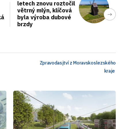
letech znovu roztočil
větrný mlýn, klíčová
ká
byla výroba dubové
brzdy
Zpravodasjtví z Moravskoslezského
kraje