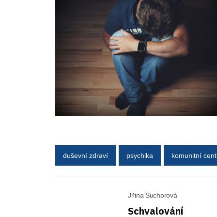
duševní zdraví
psychika
komunitní cen
Jiřina Suchorová
Schvalování