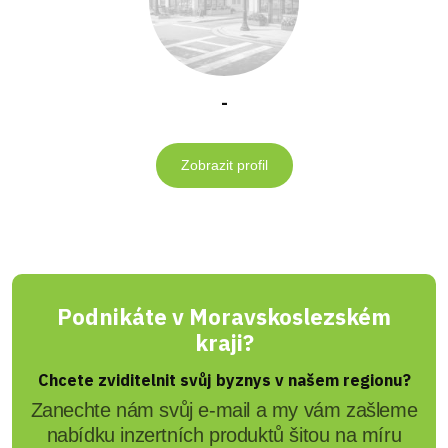
-
Zobrazit profil
Podnikáte v Moravskoslezském
kraji?
Chcete zviditelnit svůj byznys v našem regionu?
Zanechte nám svůj e-mail a my vám zašleme
nabídku inzertních produktů šitou na míru