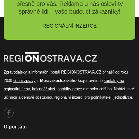
přesně pro vás. Reklama u nás osloví ty
správné lidi – vaše budoucí zákazníky!
REGIONÁLNÍ INZERCE
Zpravodajský a informační portál REGIONOSTRAVA.CZ přináší od roku
2000
denní zprávy
z
Moravskoslezského kraje
, ověřené
kontakty na
regionální firmy
,
kalendář akcí
,
nabídky práce
a mnoho dalšího. Nabízí také
účinnou a cenově dostupnou
regionální inzerci
pro podnikatele i jednotlivce.
O portálu