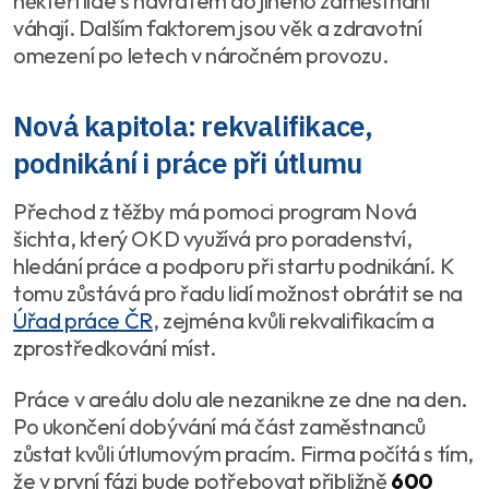
někteří lidé s návratem do jiného zaměstnání
váhají. Dalším faktorem jsou věk a zdravotní
omezení po letech v náročném provozu.
Nová kapitola: rekvalifikace,
podnikání i práce při útlumu
Přechod z těžby má pomoci program Nová
šichta, který OKD využívá pro poradenství,
hledání práce a podporu při startu podnikání. K
tomu zůstává pro řadu lidí možnost obrátit se na
Úřad práce ČR
, zejména kvůli rekvalifikacím a
zprostředkování míst.
Práce v areálu dolu ale nezanikne ze dne na den.
Po ukončení dobývání má část zaměstnanců
zůstat kvůli útlumovým pracím. Firma počítá s tím,
že v první fázi bude potřebovat přibližně
600