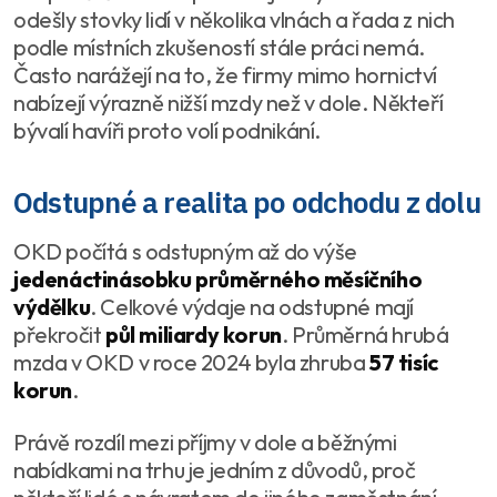
odešly stovky lidí v několika vlnách a řada z nich
podle místních zkušeností stále práci nemá.
Často narážejí na to, že firmy mimo hornictví
nabízejí výrazně nižší mzdy než v dole. Někteří
bývalí havíři proto volí podnikání.
Odstupné a realita po odchodu z dolu
OKD počítá s odstupným až do výše
jedenáctinásobku průměrného měsíčního
výdělku
. Celkové výdaje na odstupné mají
překročit
půl miliardy korun
. Průměrná hrubá
mzda v OKD v roce 2024 byla zhruba
57 tisíc
korun
.
Právě rozdíl mezi příjmy v dole a běžnými
nabídkami na trhu je jedním z důvodů, proč