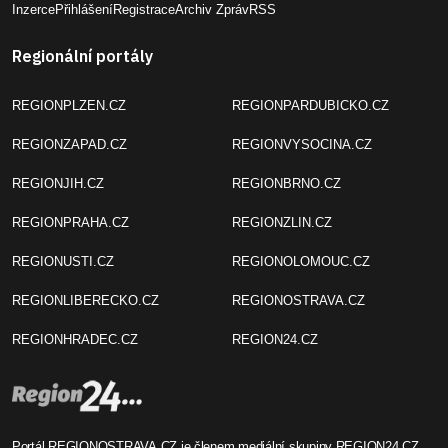
Inzerce
Přihlášení
Registrace
Archiv Zpráv
RSS
Regionální portály
REGIONPLZEN.CZ
REGIONPARDUBICKO.CZ
REGIONZAPAD.CZ
REGIONVYSOCINA.CZ
REGIONJIH.CZ
REGIONBRNO.CZ
REGIONPRAHA.CZ
REGIONZLIN.CZ
REGIONUSTI.CZ
REGIONOLOMOUC.CZ
REGIONLIBERECKO.CZ
REGIONOSTRAVA.CZ
REGIONHRADEC.CZ
REGION24.CZ
Portál REGIONOSTRAVA.CZ je členem mediální skupiny
REGION24.CZ
.