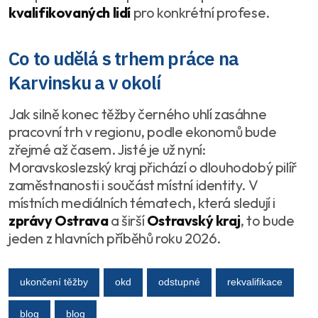
kvalifikovaných lidí
pro konkrétní profese.
Co to udělá s trhem práce na
Karvinsku a v okolí
Jak silně konec těžby černého uhlí zasáhne
pracovní trh v regionu, podle ekonomů bude
zřejmé až časem. Jisté je už nyní:
Moravskoslezský kraj přichází o dlouhodobý pilíř
zaměstnanosti i součást místní identity. V
místních mediálních tématech, která sledují i
zprávy Ostrava
a širší
Ostravský kraj
, to bude
jeden z hlavních příběhů roku 2026.
ukončení těžby
okd
odstupné
rekvalifikace
blog
blog