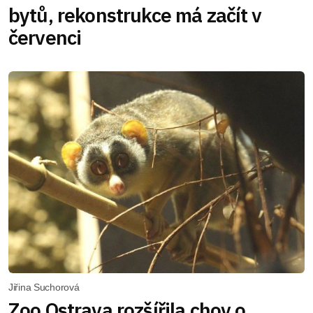
bytů, rekonstrukce má začít v
červenci
Jiřina Suchorová
Zoo Ostrava rozšířila chov o