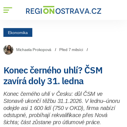
Ekonomika
Michaela Prokopová
Před 7 měsíci
Konec černého uhlí? ČSM
zavírá doly 31. ledna
Konec černého uhlí v Česku: důl ČSM ve
Stonavě ukončí těžbu 31.1.2026. V lednu–únoru
odejde asi 1 600 lidí (750 v OKD), firma nabízí
odstupné, probíhají rekvalifikace přes Nová
šichta; část zůstane pro útlumové práce.