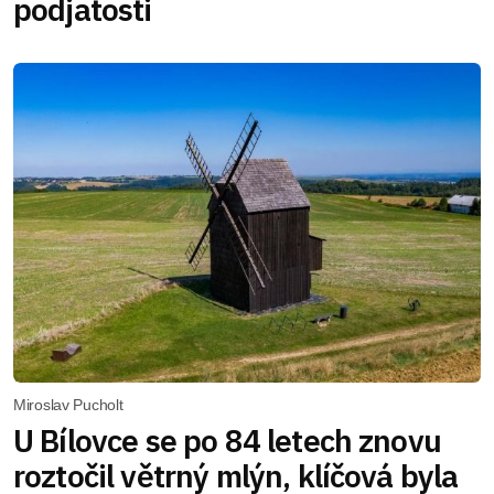
podjatosti
Miroslav Pucholt
U Bílovce se po 84 letech znovu
roztočil větrný mlýn, klíčová byla