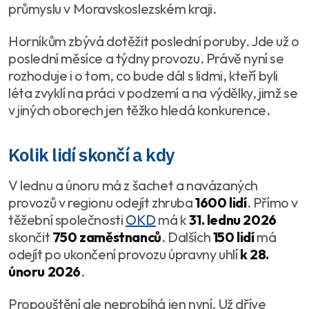
průmyslu v Moravskoslezském kraji.
Horníkům zbývá dotěžit poslední poruby. Jde už o
poslední měsíce a týdny provozu. Právě nyní se
rozhoduje i o tom, co bude dál s lidmi, kteří byli
léta zvyklí na práci v podzemí a na výdělky, jimž se
v jiných oborech jen těžko hledá konkurence.
Kolik lidí skončí a kdy
V lednu a únoru má z šachet a navázaných
provozů v regionu odejít zhruba
1600 lidí
. Přímo v
těžební společnosti
OKD
má k
31. lednu 2026
skončit
750 zaměstnanců
. Dalších
150 lidí
má
odejít po ukončení provozu úpravny uhlí
k 28.
únoru 2026
.
Propouštění ale neprobíhá jen nyní. Už dříve