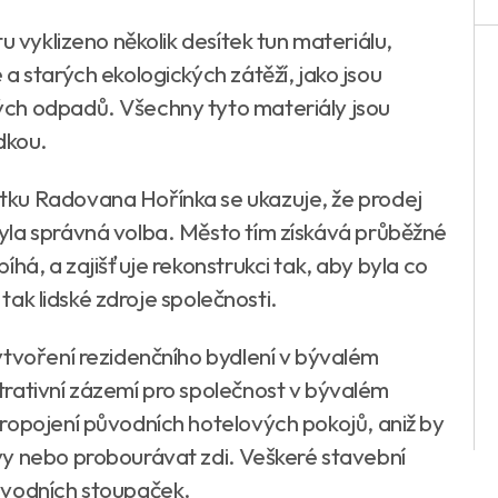
u vyklizeno několik desítek tun materiálu,
a starých ekologických zátěží, jako jsou
ch odpadů. Všechny tyto materiály jsou
dkou.
ku Radovana Hořínka se ukazuje, že prodej
yla správná volba. Město tím získává průběžné
há, a zajišťuje rekonstrukci tak, aby byla co
 tak lidské zdroje společnosti.
ytvoření rezidenčního bydlení v bývalém
rativní zázemí pro společnost v bývalém
ropojení původních hotelových pokojů, aniž by
vy nebo probourávat zdi. Veškeré stavební
ůvodních stoupaček.