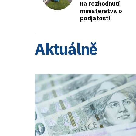
na rozhodnutí
ministerstva o
podjatosti
Aktuálně