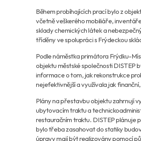
Během probíhajících prací bylo z objekt
včetně veškerého mobiliáře, inventáře 
sklady chemických látek a nebezpečný
tříděny ve spolupráci s Frýdeckou sklá
Podle náměstka primátora Frýdku-Míst
objektu městské společnosti DISTEP b
informace o tom, jak rekonstrukce probí
nejefektivnější a využívala jak finanční,
Plány na přestavbu objektu zahrnují v
ubytovacím traktu a technickoadminist
restauračním traktu. DISTEP plánuje p
bylo třeba zasahovat do statiky budo
úpravy mají být realizovány pomocí p