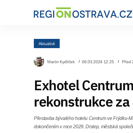
Aktuálně
Martin Kydlíček
06.03.2024 12:25
Před 
Exhotel Centrum
rekonstrukce za
Přestavba bývalého hotelu Centrum ve Frýdku-Mí
dokončením v roce 2029. Distep, městská společnos