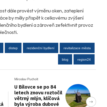
ost dále provést výměnu oken, zateplení
ráce by měly přispět k celkovému zvýšení
denčního bydlení a zároveň zefektivnit provoz
lečnosti.
distep
rezidenční bydlení
revitalizace města
blog
region24
Miroslav Pucholt
U Bílovce se po 84
letech znovu roztočil
větrný mlýn, klíčová
ká
byla výroba dubové