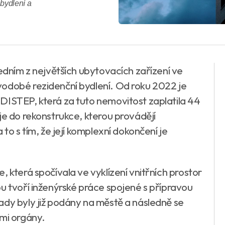
 bydlení a
jedním z největších ubytovacích zařízení ve
vodobé rezidenční bydlení. Od roku 2022 je
DISTEP, která za tuto nemovitost zaplatila 44
je do rekonstrukce, kterou provádějí
to s tím, že její komplexní dokončení je
 která spočívala ve vyklízení vnitřních prostor
u tvoří inženýrské práce spojené s přípravou
ady byly již podány na městě a následně se
ími orgány.