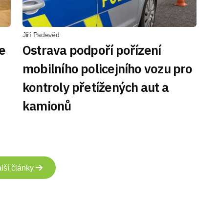
Jiří Padevěd
e
Ostrava podpoří pořízení
mobilního policejního vozu pro
kontroly přetížených aut a
kamionů
lší články