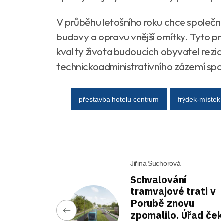
V průběhu letošního roku chce společn
budovy a opravu vnější omítky. Tyto p
kvality života budoucích obyvatel rezi
technickoadministrativního zázemí spo
přestavba hotelu centrum
frýdek-místek
Jiřina Suchorová
Schvalování
tramvajové trati v
Porubě znovu
zpomalilo. Úřad če