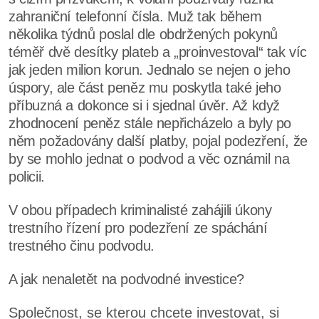
zahraniční telefonní čísla. Muž tak během
několika týdnů poslal dle obdržených pokynů
téměř dvě desítky plateb a „proinvestoval“ tak víc
jak jeden milion korun. Jednalo se nejen o jeho
úspory, ale část peněz mu poskytla také jeho
příbuzná a dokonce si i sjednal úvěr. Až když
zhodnocení peněz stále nepřicházelo a byly po
něm požadovány další platby, pojal podezření, že
by se mohlo jednat o podvod a věc oznámil na
policii.
V obou případech kriminalisté zahájili úkony
trestního řízení pro podezření ze spáchání
trestného činu podvodu.
A jak nenaletět na podvodné investice?
Společnost, se kterou chcete investovat, si