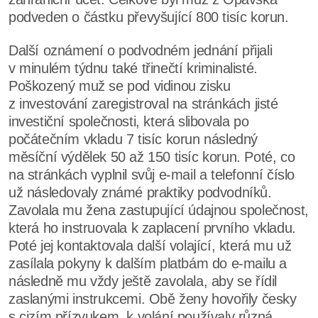
podveden o částku převyšující 800 tisíc korun.
Další oznámení o podvodném jednání přijali
v minulém týdnu také třinečtí kriminalisté.
Poškozený muž se pod vidinou zisku
z investování zaregistroval na stránkách jisté
investiční společnosti, která slibovala po
počátečním vkladu 7 tisíc korun následný
měsíční výdělek 50 až 150 tisíc korun. Poté, co
na stránkách vyplnil svůj e-mail a telefonní číslo
už následovaly známé praktiky podvodníků.
Zavolala mu žena zastupující údajnou společnost,
která ho instruovala k zaplacení prvního vkladu.
Poté jej kontaktovala další volající, která mu už
zasílala pokyny k dalším platbám do e-mailu a
následně mu vždy ještě zavolala, aby se řídil
zaslanými instrukcemi. Obě ženy hovořily česky
s cizím přízvukem, k volání používaly různá