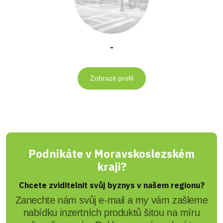
-
Zobrazit profil
Podnikáte v Moravskoslezském
kraji?
Chcete zviditelnit svůj byznys v našem regionu?
Zanechte nám svůj e-mail a my vám zašleme
nabídku inzertních produktů šitou na míru