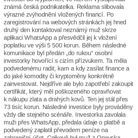
známá česká podnikatelka. Reklama slibovala
výrazné zvýhodnění vložených financí. Po
zaregistrování na webových stránkách jej hned
druhý den kontaktoval neznámý muž skrze
aplikaci WhatsApp a přesvědčil jej k vložení
poplatku ve výši 5 500 korun. Během následné
komunikace byl předán „do rukou“ osobní
investorky hovořící s cizím přízvukem. Ta měla
podvedenému radit, kam a kdy zasílat finance a
do jaké komodity či kryptoměny konkrétně
zainvestovat. Nejdříve ale bylo zapotřebí zakoupit
certifikát, který měl poškozeného opravňovat
k nákupu zlata a drahých kovů. Ten jej stál přes
73 tisíc korun. Následné investice byly prováděny
vždy dle stejného scénáře. Investorka zavolala
muži přes WhatsApp, předala údaje o platbě a
podvedený zaplatil převodem peníze na
zahraniční účet. Celkově byl muž z Opavska