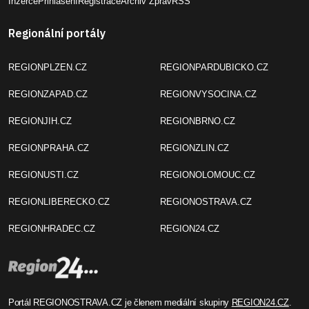
Inzerce
Přihlášení
Registrace
Archiv Zpráv
RSS
Regionální portály
REGIONPLZEN.CZ
REGIONPARDUBICKO.CZ
REGIONZAPAD.CZ
REGIONVYSOCINA.CZ
REGIONJIH.CZ
REGIONBRNO.CZ
REGIONPRAHA.CZ
REGIONZLIN.CZ
REGIONUSTI.CZ
REGIONOLOMOUC.CZ
REGIONLIBERECKO.CZ
REGIONOSTRAVA.CZ
REGIONHRADEC.CZ
REGION24.CZ
Portál REGIONOSTRAVA.CZ je členem mediální skupiny
REGION24.CZ
.