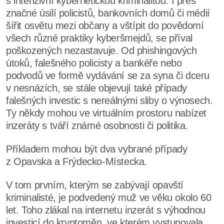
s intenzivní kybernetickou kriminalitou. I přes
značné úsilí policistů, bankovních domů či médií
šířit osvětu mezi občany a vštípit do povědomí
všech různé praktiky kyberšmejdů, se příval
poškozených nezastavuje. Od phishingových
útoků, falešného policisty a bankéře nebo
podvodů ve formě vydávání se za syna či dceru
v nesnázích, se stále objevují také případy
falešných investic s nereálnými sliby o výnosech.
Ty někdy mohou ve virtuálním prostoru nabízet
inzeráty s tváří známé osobnosti či politika.
Příkladem mohou být dva vybrané případy
z Opavska a Frýdecko-Místecka.
V tom prvním, kterým se zabývají opavští
kriminalisté, je podvedený muž ve věku okolo 60
let. Toho zlákal na internetu inzerát s výhodnou
investicí do kryptoměn, ve kterém vystupovala