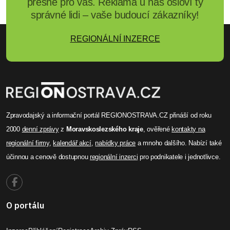
přesně pro vás. Reklama u nás osloví ty
správné lidi – vaše budoucí zákazníky!
REGIONÁLNÍ INZERCE
Zpravodajský a informační portál REGIONOSTRAVA.CZ přináší od roku
2000
denní zprávy
z
Moravskoslezského kraje
, ověřené
kontakty na
regionální firmy
,
kalendář akcí
,
nabídky práce
a mnoho dalšího. Nabízí také
účinnou a cenově dostupnou
regionální inzerci
pro podnikatele i jednotlivce.
O portálu