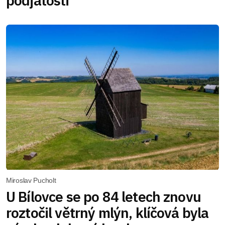
podjatosti
Miroslav Pucholt
U Bílovce se po 84 letech znovu
roztočil větrný mlýn, klíčová byla