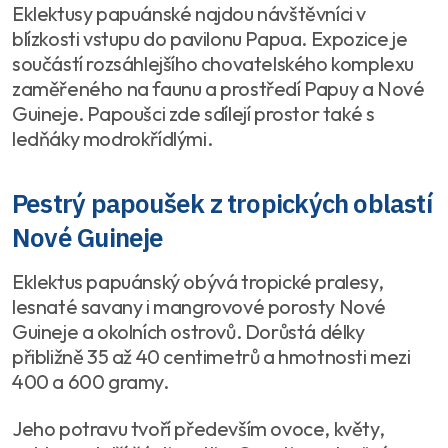
Eklektusy papuánské najdou návštěvníci v
blízkosti vstupu do pavilonu Papua. Expozice je
součástí rozsáhlejšího chovatelského komplexu
zaměřeného na faunu a prostředí Papuy a Nové
Guineje. Papoušci zde sdílejí prostor také s
ledňáky modrokřídlými.
Pestrý papoušek z tropických oblastí
Nové Guineje
Eklektus papuánský obývá tropické pralesy,
lesnaté savany i mangrovové porosty Nové
Guineje a okolních ostrovů. Dorůstá délky
přibližně 35 až 40 centimetrů a hmotnosti mezi
400 a 600 gramy.
Jeho potravu tvoří především ovoce, květy,