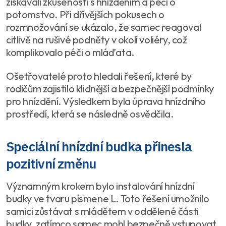
získávali zkušenosti s hnízděním a péčí o
potomstvo. Při dřívějších pokusech o
rozmnožování se ukázalo, že samec reagoval
citlivě na rušivé podněty v okolí voliéry, což
komplikovalo péči o mláďata.
Ošetřovatelé proto hledali řešení, které by
rodičům zajistilo klidnější a bezpečnější podmínky
pro hnízdění. Výsledkem byla úprava hnízdního
prostředí, která se následně osvědčila.
Speciální hnízdní budka přinesla
pozitivní změnu
Významným krokem bylo instalování hnízdní
budky ve tvaru písmene L. Toto řešení umožnilo
samici zůstávat s mládětem v oddělené části
budky, zatímco samec mohl bezpečně vstupovat