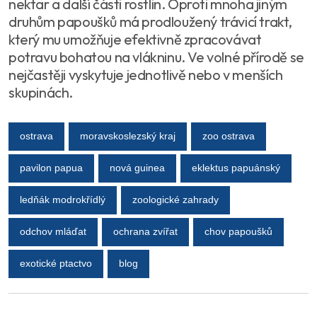
nektar a další části rostlin. Oproti mnoha jiným
druhům papoušků má prodloužený trávicí trakt,
který mu umožňuje efektivně zpracovávat
potravu bohatou na vlákninu. Ve volné přírodě se
nejčastěji vyskytuje jednotlivě nebo v menších
skupinách.
ostrava
moravskoslezský kraj
zoo ostrava
pavilon papua
nová guinea
eklektus papuánský
ledňák modrokřídlý
zoologické zahrady
odchov mláďat
ochrana zvířat
chov papoušků
exotické ptactvo
blog