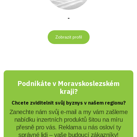
-
Zobrazit profil
Podnikáte v Moravskoslezském
kraji?
Chcete zviditelnit svůj byznys v našem regionu?
Zanechte nám svůj e-mail a my vám zašleme
nabídku inzertních produktů šitou na míru
přesně pro vás. Reklama u nás osloví ty
správné lidi – vaše budoucí zákazníky!