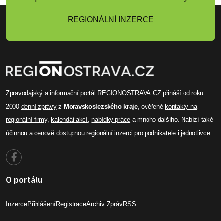
REGIONÁLNÍ INZERCE
Zpravodajský a informační portál REGIONOSTRAVA.CZ přináší od roku
2000
denní zprávy
z
Moravskoslezského kraje
, ověřené
kontakty na
regionální firmy
,
kalendář akcí
,
nabídky práce
a mnoho dalšího. Nabízí také
účinnou a cenově dostupnou
regionální inzerci
pro podnikatele i jednotlivce.
O portálu
Inzerce
Přihlášení
Registrace
Archiv Zpráv
RSS