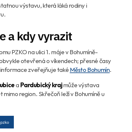
atnou výstavu, která láká rodiny i
ru.
 a kdy vyrazit
Domu PZKO na ulici 1. máje v Bohumíně-
e obvykle otevřená o víkendech; přesné časy
í informace zveřejňuje také
Město Bohumín
.
ubice
a
Pardubický kraj
může výstava
et mimo region. Skřečoň leží v Bohumíně u
pzko