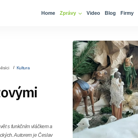
Home
Zprávy
Video
Blog
Firmy
ěsíci
Kultura
tovými
vět s funkčním vláčkem a
ických. Autorem je Česlav