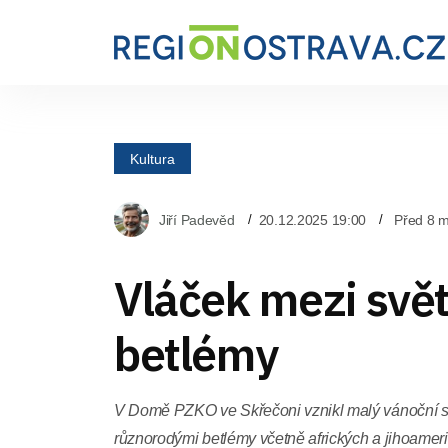
Kultura
Jiří Padevěd
20.12.2025 19:00
Před 8 m
Vláček mezi svě
betlémy
V Domě PZKO ve Skřečoni vznikl malý vánoční s
různorodými betlémy včetně afrických a jihoamer