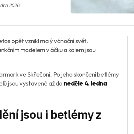
ledna 2026.
tos opět vznikl malý vánoční svět.
funkčním modelem vláčku a kolem jsou
jarmark ve Skřečoni. Po jeho skončení betlémy
telů jsou vystavené až do
neděle 4. ledna
dění jsou i betlémy z