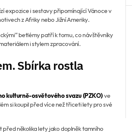
zí expozice i sestavy připomínající Vánoce v
motivech z Afriky nebo Jižní Ameriky.
ickými“ betlémy patří k tomu, co návštěvníky
 materiálem i stylem zpracování.
em. Sbírka rostla
ho kulturně-osvětového svazu (PZKO)
ve
lém si koupil před více než třiceti lety pro své
t před několika lety jako doplněk tamního