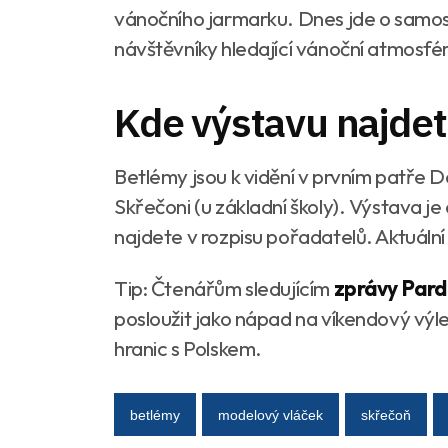
vánočního jarmarku. Dnes jde o samost
návštěvníky hledající vánoční atmosfé
Kde výstavu najdete
Betlémy jsou k vidění v prvním patře 
Skřečoni (u základní školy). Výstava j
najdete v rozpisu pořadatelů. Aktuáln
Tip: Čtenářům sledujícím
zprávy Pard
posloužit jako nápad na víkendový výl
hranic s Polskem.
betlémy
modelový vláček
skřečoň