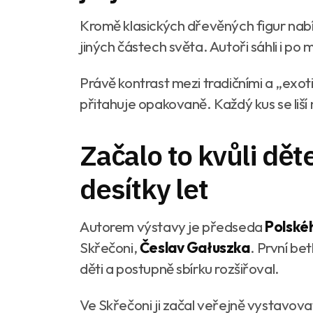
Kromě klasických dřevěných figur nabí
jiných částech světa. Autoři sáhli i po 
Právě kontrast mezi tradičními a „exot
přitahuje opakovaně. Každý kus se liší
Začalo to kvůli dět
desítky let
Autorem výstavy je předseda
Polské
Skřečoni,
Česlav Gałuszka
. První bet
děti a postupně sbírku rozšiřoval.
Ve Skřečoni ji začal veřejně vystavova