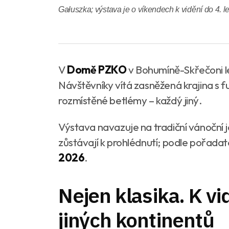
Gałuszka; výstava je o víkendech k vidění do 4. 
V
Domě PZKO
v Bohumíně-Skřečoni le
Návštěvníky vítá zasněžená krajina s 
rozmístěné betlémy – každý jiný.
Výstava navazuje na tradiční vánoční 
zůstávají k prohlédnutí; podle pořada
2026
.
Nejen klasika. K vi
jiných kontinentů