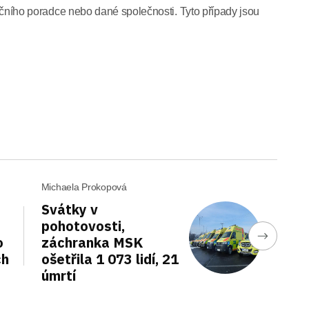
stičního poradce nebo dané společnosti. Tyto případy jsou
Michaela Prokopová
Svátky v
pohotovosti,
o
záchranka MSK
ch
ošetřila 1 073 lidí, 21
úmrtí