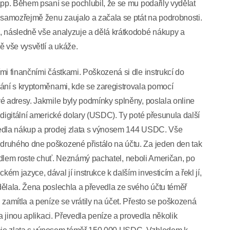
App. Během psaní se pochlubil, že se mu podařily vydělat
 samozřejmě ženu zaujalo a začala se ptát na podrobnosti.
, následně vše analyzuje a dělá krátkodobé nákupy a
ě vše vysvětlí a ukáže.
mi finančními částkami. Poškozená si dle instrukcí do
vání s kryptoměnami, kde se zaregistrovala pomocí
é adresy. Jakmile byly podmínky splněny, poslala online
 digitální americké dolary (USDC). Ty poté přesunula další
vedla nákup a prodej zlata s výnosem 144 USDC. Vše
druhého dne poškozené přistálo na účtu. Za jeden den tak
s jídlem roste chuť. Neznámý pachatel, neboli Američan, po
m jazyce, dával jí instrukce k dalším investicím a řekl jí,
dělala. Žena poslechla a převedla ze svého účtu téměř
 zamítla a peníze se vrátily na účet. Přesto se poškozená
a jinou aplikaci. Převedla peníze a provedla několik