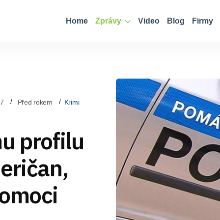
Home
Zprávy
Video
Blog
Firmy
07
Před rokem
Krimi
u profilu
eričan,
pomoci