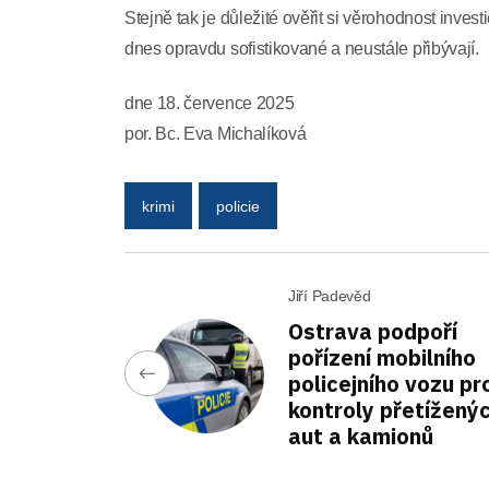
Stejně tak je důležité ověřit si věrohodnost inve
dnes opravdu sofistikované a neustále přibývají.
dne 18. července 2025
por. Bc. Eva Michalíková
krimi
policie
Jiří Padevěd
Ostrava podpoří
pořízení mobilního
policejního vozu pr
kontroly přetížený
aut a kamionů