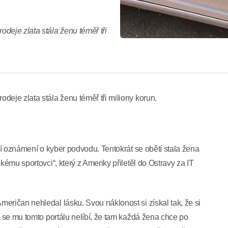
deje zlata stála ženu téměř tři
deje zlata stála ženu téměř tři miliony korun.
lší oznámení o kyber podvodu. Tentokrát se obětí stala žena
kému sportovci“, který z Ameriky přiletěl do Ostravy za IT
eričan nehledal lásku. Svou náklonost si získal tak, že si
e se mu tomto portálu nelíbí, že tam každá žena chce po