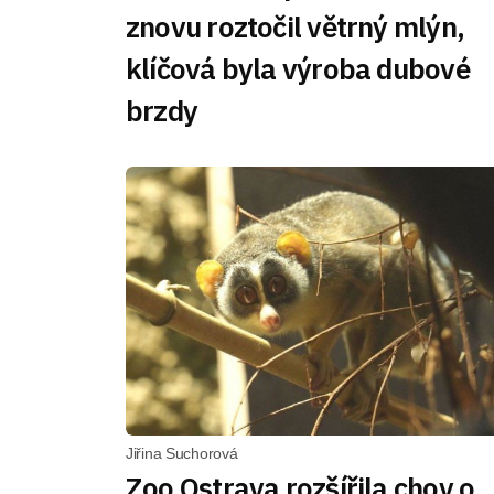
znovu roztočil větrný mlýn,
klíčová byla výroba dubové
brzdy
Jiřina Suchorová
Zoo Ostrava rozšířila chov o