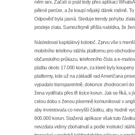
něm sex. Začali si psát tedy přes aplikaci Whats
pěkné peníze, a že koupí nějaký dárek rodině. To
Odpověď byla jasná. Sleduje trendy pohybu zlata
prodeje zlata. Samozřejmě přišla nabídka, že žen
Následoval kapitálový kolotoč. Zprvu vše s menší
mobilního telefonu stáhla platformu pro obchodo
občanského průkazu, telefonního čísla a e-mailov
platbu okolo 17.000 korun, za které byly koupeny
platformy, kde už na základě rad Američana pro
vypadalo transparentně, dokonce zhodnocení do 
žena vydělala přes tři tisíce korun. Jak se říká, 
celou dobu s ženou písemně komunikoval v anglické
aby investovala co nevyšší částku, aby hodně vy
800.000 korun. Stažená aplikace však tuto částku
nevzdala vidiny zbohatnutí a podle instrukcí stáhl