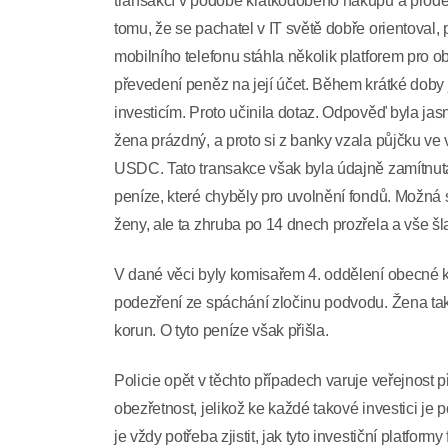
transakcí v podobě krátkodobého nákupu a prod
tomu, že se pachatel v IT světě dobře orientoval, 
mobilního telefonu stáhla několik platforem pro o
převedení peněz na její účet. Během krátké doby 
investicím. Proto učinila dotaz. Odpověď byla jasn
žena prázdný, a proto si z banky vzala půjčku ve 
USDC. Tato transakce však byla údajně zamítnuta.
peníze, které chyběly pro uvolnění fondů. Možná s
ženy, ale ta zhruba po 14 dnech prozřela a vše šl
V dané věci byly komisařem 4. oddělení obecné kr
podezření ze spáchání zločinu podvodu. Žena tak
korun. O tyto peníze však přišla.
Policie opět v těchto případech varuje veřejno
obezřetnost, jelikož ke každé takové investici je 
je vždy potřeba zjistit, jak tyto investiční platfo