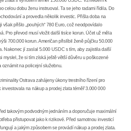
eje zlata s výnosem téměř 150.000 USDC. Vzhledem k
po celou dobu ženu instruoval. Ta se jeho radami řídila. Do
bchodování a provedla několik investic. Přišla doba na
ji však přišlo „pouhých“ 780 Euro, což neodpovídalo
á. Pro převod musí vložit další tisíce korun. Účet už měla
výši 700.000 korun. Američan přislíbil ženě půjčku 50.000
 Nakonec jí zaslal 5.000 USDC s tím, aby zajistila další
i myslel, že si tím získá ještě větší důvěru u poškozené
a oznámit na policejní služebnu.
iminality Ostrava zahájeny úkony trestního řízení pro
 investovala na nákup a prodej zlata téměř 3.000 000
st před takovým podvodným jednáním a doporučuje maximální
potřeba přistupovat jako k rizikové. Před samotnou investicí
rmy fungují a jakým způsobem se provádí nákup a prodej zlata.