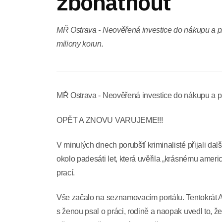
zbohatnout
MŘ Ostrava - Neověřená investice do nákupu a pro
miliony korun.
MŘ Ostrava - Neověřená investice do nákupu a pro
OPĚT A ZNOVU VARUJEME!!!
V minulých dnech porubští kriminalisté přijali da
okolo padesáti let, která uvěřila „krásnému americ
prací.
Vše začalo na seznamovacím portálu. Tentokrát Am
s ženou psal o práci, rodině a naopak uvedl to, ž