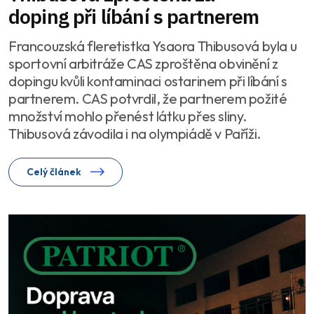
doping při líbání s partnerem
Francouzská fleretistka Ysaora Thibusová byla u
sportovní arbitráže CAS zproštěna obvinění z
dopingu kvůli kontaminaci ostarinem při líbání s
partnerem. CAS potvrdil, že partnerem požité
množství mohlo přenést látku přes sliny.
Thibusová závodila i na olympiádě v Paříži.
Celý článek