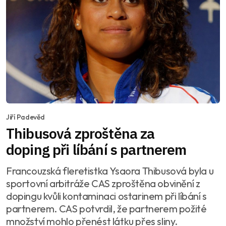
Jiří Padevěd
Thibusová zproštěna za
doping při líbání s partnerem
Francouzská fleretistka Ysaora Thibusová byla u
sportovní arbitráže CAS zproštěna obvinění z
dopingu kvůli kontaminaci ostarinem při líbání s
partnerem. CAS potvrdil, že partnerem požité
množství mohlo přenést látku přes sliny.