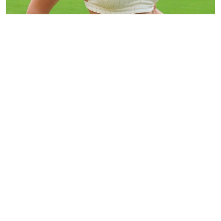
Miroslav Pucholt
Italská moderátorka
rozproudila debatu odhaleným
outfitem
Italská moderátorka Eleonora Incardonaová,
vystupující na Mistrovství světa klubů v USA,
vyvolala diskuzi svým oblečením. Přestože část
fanoušků kladně hodnotila její vzhled, jiní
kritizovali odhalující outfit jako neadekvátní pro
fotbalový kontext. Případ znovu otevřel otázky o