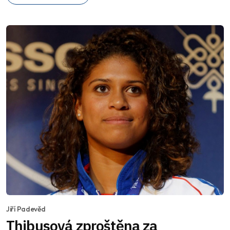
Jiří Padevěd
Thibusová zproštěna za