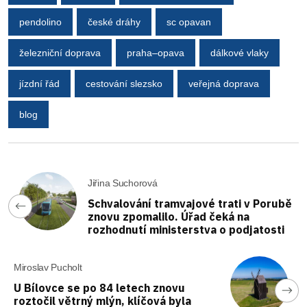
pendolino
české dráhy
sc opavan
železniční doprava
praha–opava
dálkové vlaky
jízdní řád
cestování slezsko
veřejná doprava
blog
Jiřina Suchorová
Schvalování tramvajové trati v Porubě
znovu zpomalilo. Úřad čeká na
rozhodnutí ministerstva o podjatosti
Miroslav Pucholt
U Bílovce se po 84 letech znovu
roztočil větrný mlýn, klíčová byla