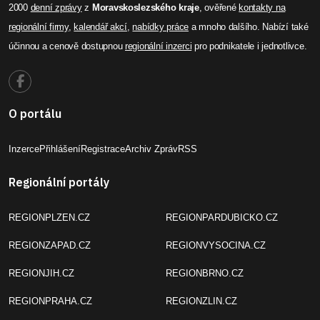
2000
denní zprávy
z
Moravskoslezského kraje
, ověřené
kontakty na
regionální firmy
,
kalendář akcí
,
nabídky práce
a mnoho dalšího. Nabízí také
účinnou a cenově dostupnou
regionální inzerci
pro podnikatele i jednotlivce.
O portálu
Inzerce
Přihlášení
Registrace
Archiv Zpráv
RSS
Regionální portály
REGIONPLZEN.CZ
REGIONPARDUBICKO.CZ
REGIONZAPAD.CZ
REGIONVYSOCINA.CZ
REGIONJIH.CZ
REGIONBRNO.CZ
REGIONPRAHA.CZ
REGIONZLIN.CZ