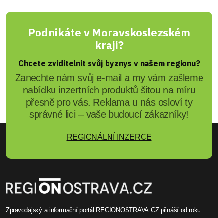
Podnikáte v Moravskoslezském
kraji?
Chcete zviditelnit svůj byznys v našem regionu?
Zanechte nám svůj e-mail a my vám zašleme
nabídku inzertních produktů šitou na míru
přesně pro vás. Reklama u nás osloví ty
správné lidi – vaše budoucí zákazníky!
REGIONÁLNÍ INZERCE
Zpravodajský a informační portál REGIONOSTRAVA.CZ přináší od roku