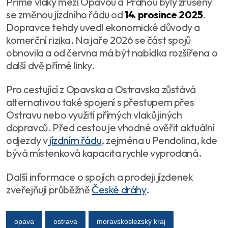
Přímé vlaky mezi Opavou a Prahou byly zrušeny
se změnou jízdního řádu od
14. prosince 2025
.
Dopravce tehdy uvedl ekonomické důvody a
komerční rizika. Na jaře 2026 se část spojů
obnovila a od června má být nabídka rozšířena o
další dvě přímé linky.
Pro cestující z Opavska a Ostravska zůstává
alternativou také spojení s přestupem přes
Ostravu nebo využití přímých vlaků jiných
dopravců. Před cestou je vhodné ověřit aktuální
odjezdy v
jízdním řádu
, zejména u Pendolina, kde
bývá místenková kapacita rychle vyprodaná.
Další informace o spojích a prodeji jízdenek
zveřejňují průběžně
České dráhy
.
opava
ostrava
moravskoslezský kraj