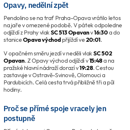
Opavy, nedělní zpět
Pendolino se na trať Praha–Opava vrátilo letos
na jaře v omezené podobě. V pátek odpoledne
odjíždí z Prahy vlak
SC 513 Opavan
v
16:30
a do
stanice
Opava východ
přijíždí ve
20:01
.
V opačném směru jezdí v neděli vlak
SC 502
Opavan
. Z Opavy východ odjíždí v
15:48
a na
pražské hlavní nádraží dorazí v
19:28
. Cestou
zastavuje v Ostravě-Svinově, Olomouci a
Pardubicích. Celá cesta trvá přibližně tři a půl
hodiny.
Proč se přímé spoje vracely jen
postupně