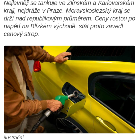
Nejlevněji se tankuje ve Zlínském a Karlovarském
kraji, nejdráže v Praze. Moravskoslezský kraj se
drží nad republikovým průměrem. Ceny rostou po
napětí na Blízkém východě, stát proto zavedl
cenový strop.
ilustrační