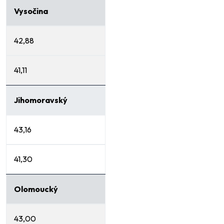
Vysočina
42,88
41,11
Jihomoravský
43,16
41,30
Olomoucký
43,00