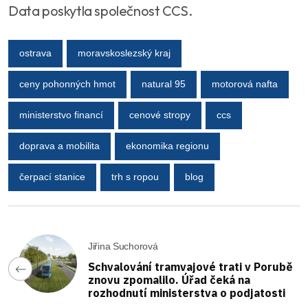
Data poskytla společnost CCS.
ostrava
moravskoslezský kraj
ceny pohonných hmot
natural 95
motorová nafta
ministerstvo financí
cenové stropy
ccs
doprava a mobilita
ekonomika regionu
čerpací stanice
trh s ropou
blog
Jiřina Suchorová
Schvalování tramvajové trati v Porubě
znovu zpomalilo. Úřad čeká na
rozhodnutí ministerstva o podjatosti