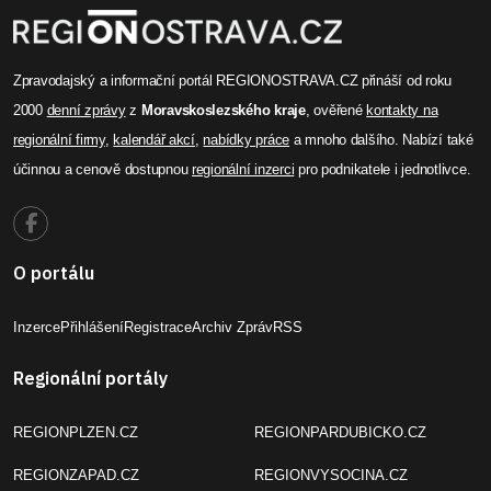
Zpravodajský a informační portál REGIONOSTRAVA.CZ přináší od roku
2000
denní zprávy
z
Moravskoslezského kraje
, ověřené
kontakty na
regionální firmy
,
kalendář akcí
,
nabídky práce
a mnoho dalšího. Nabízí také
účinnou a cenově dostupnou
regionální inzerci
pro podnikatele i jednotlivce.
O portálu
Inzerce
Přihlášení
Registrace
Archiv Zpráv
RSS
Regionální portály
REGIONPLZEN.CZ
REGIONPARDUBICKO.CZ
REGIONZAPAD.CZ
REGIONVYSOCINA.CZ