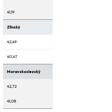
41,19
Zlínský
42,49
40,67
Moravskoslezský
42,72
41,08