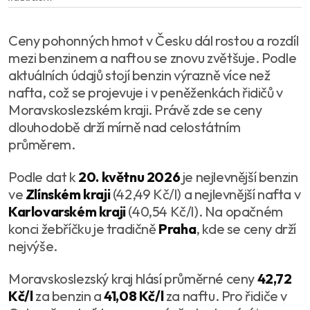
Ceny pohonných hmot v Česku dál rostou a rozdíl
mezi benzinem a naftou se znovu zvětšuje. Podle
aktuálních údajů stojí benzin výrazně více než
nafta, což se projevuje i v peněženkách řidičů v
Moravskoslezském kraji. Právě zde se ceny
dlouhodobě drží mírně nad celostátním
průměrem.
Podle dat k
20. květnu 2026
je nejlevnější benzin
ve
Zlínském kraji
(42,49 Kč/l) a nejlevnější nafta v
Karlovarském kraji
(40,54 Kč/l). Na opačném
konci žebříčku je tradičně
Praha
, kde se ceny drží
nejvýše.
Moravskoslezský kraj hlásí průměrné ceny
42,72
Kč/l
za benzin a
41,08 Kč/l
za naftu. Pro řidiče v