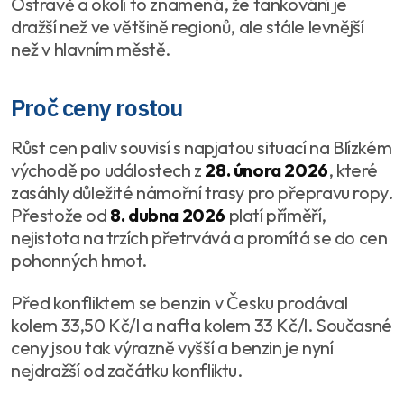
Ostravě a okolí to znamená, že tankování je
dražší než ve většině regionů, ale stále levnější
než v hlavním městě.
Proč ceny rostou
Růst cen paliv souvisí s napjatou situací na Blízkém
východě po událostech z
28. února 2026
, které
zasáhly důležité námořní trasy pro přepravu ropy.
Přestože od
8. dubna 2026
platí příměří,
nejistota na trzích přetrvává a promítá se do cen
pohonných hmot.
Před konfliktem se benzin v Česku prodával
kolem 33,50 Kč/l a nafta kolem 33 Kč/l. Současné
ceny jsou tak výrazně vyšší a benzin je nyní
nejdražší od začátku konfliktu.