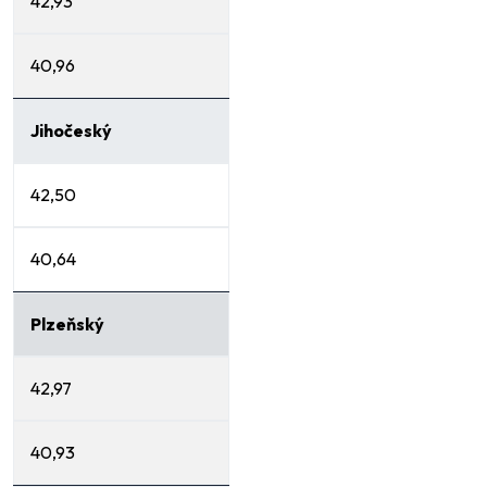
42,93
40,96
Jihočeský
42,50
40,64
Plzeňský
42,97
40,93