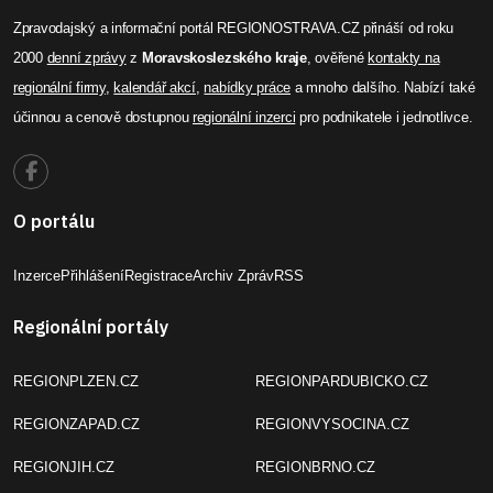
Zpravodajský a informační portál REGIONOSTRAVA.CZ přináší od roku
2000
denní zprávy
z
Moravskoslezského kraje
, ověřené
kontakty na
regionální firmy
,
kalendář akcí
,
nabídky práce
a mnoho dalšího. Nabízí také
účinnou a cenově dostupnou
regionální inzerci
pro podnikatele i jednotlivce.
O portálu
Inzerce
Přihlášení
Registrace
Archiv Zpráv
RSS
Regionální portály
REGIONPLZEN.CZ
REGIONPARDUBICKO.CZ
REGIONZAPAD.CZ
REGIONVYSOCINA.CZ
REGIONJIH.CZ
REGIONBRNO.CZ