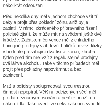
několikrát odsouzen.
Před několika dny měl v jednom obchodě vzít tři
deky a projít přes pokladní zónu, aniž by je
zaplatil. V rámci zkráceného přípravného řízení
policisté zjistili, že může mít na svědomí ještě dvě
krádeže. Začátkem července měl z chladicího
boxu jiné prodejny vzít devět balíčků hovězí kližky
v hodnotě přesahující dva tisíce korun, zhruba
týden před tím měl vzít z regálu stejné prodejny
dvě láhve alkoholu. Také v těchto případech měl
projít přes pokladny nepovšimnut a bez
zaplacení.
Muž s policisty spolupracoval, svou trestnou
činnost nepopíral. Většinu odcizených věcí měl
prodat neznámým osobám a peníze použít na
nákup jídla. Také uvedl, že deky nakonec vyhodil.