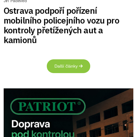
Jiří Padevěd
Ostrava podpoří pořízení
mobilního policejního vozu pro
kontroly přetížených aut a
kamionů
Další články