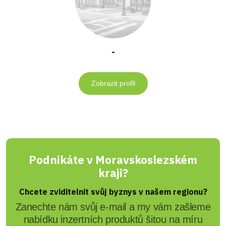
-
Zobrazit profil
Podnikáte v Moravskoslezském
kraji?
Chcete zviditelnit svůj byznys v našem regionu?
Zanechte nám svůj e-mail a my vám zašleme
nabídku inzertních produktů šitou na míru