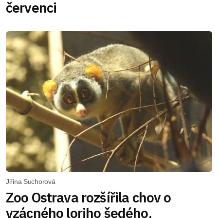
červenci
Jiřina Suchorová
Zoo Ostrava rozšířila chov o
vzácného loriho šedého,