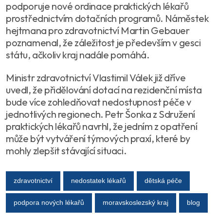
podporuje nové ordinace praktických lékařů
prostřednictvím dotačních programů. Náměstek
hejtmana pro zdravotnictví Martin Gebauer
poznamenal, že záležitost je především v gesci
státu, ačkoliv kraj nadále pomáhá.
Ministr zdravotnictví Vlastimil Válek již dříve
uvedl, že přidělování dotací na rezidenční místa
bude více zohledňovat nedostupnost péče v
jednotlivých regionech. Petr Šonka z Sdružení
praktických lékařů navrhl, že jedním z opatření
může být vytváření týmových praxí, které by
mohly zlepšit stávající situaci.
zdravotnictví
nedostatek lékařů
dětská péče
podpora nových lékařů
moravskoslezský kraj
blog