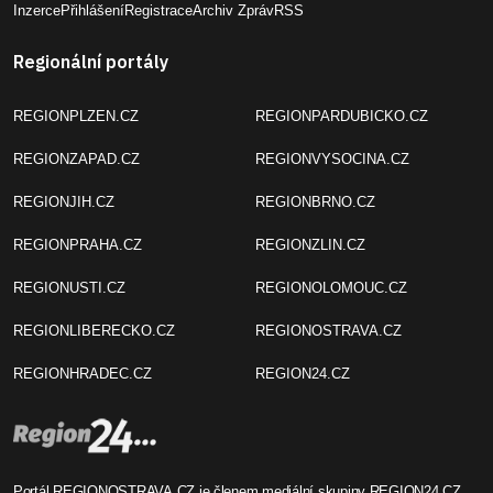
Inzerce
Přihlášení
Registrace
Archiv Zpráv
RSS
Regionální portály
REGIONPLZEN.CZ
REGIONPARDUBICKO.CZ
REGIONZAPAD.CZ
REGIONVYSOCINA.CZ
REGIONJIH.CZ
REGIONBRNO.CZ
REGIONPRAHA.CZ
REGIONZLIN.CZ
REGIONUSTI.CZ
REGIONOLOMOUC.CZ
REGIONLIBERECKO.CZ
REGIONOSTRAVA.CZ
REGIONHRADEC.CZ
REGION24.CZ
Portál REGIONOSTRAVA.CZ je členem mediální skupiny
REGION24.CZ
.