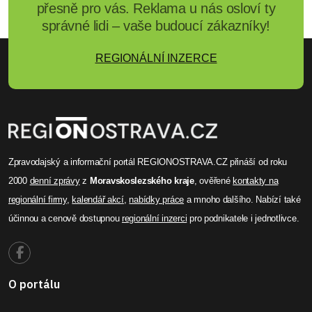
přesně pro vás. Reklama u nás osloví ty
správné lidi – vaše budoucí zákazníky!
REGIONÁLNÍ INZERCE
Zpravodajský a informační portál REGIONOSTRAVA.CZ přináší od roku
2000
denní zprávy
z
Moravskoslezského kraje
, ověřené
kontakty na
regionální firmy
,
kalendář akcí
,
nabídky práce
a mnoho dalšího. Nabízí také
účinnou a cenově dostupnou
regionální inzerci
pro podnikatele i jednotlivce.
O portálu