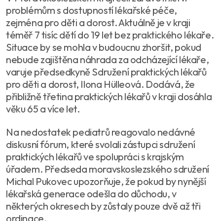
problémům s dostupností lékařské péče,
zejména pro děti a dorost. Aktuálně je v kraji
téměř 7 tisíc dětí do 19 let bez praktického lékaře.
Situace by se mohla v budoucnu zhoršit, pokud
nebude zajištěna náhrada za odcházející lékaře,
varuje předsedkyně Sdružení praktických lékařů
pro děti a dorost, Ilona Hülleová. Dodává, že
přibližně třetina praktických lékařů v kraji dosáhla
věku 65 a více let.
Na nedostatek pediatrů reagovalo nedávné
diskusní fórum, které svolali zástupci sdružení
praktických lékařů ve spolupráci s krajským
úřadem. Předseda moravskoslezského sdružení
Michal Pukovec upozorňuje, že pokud by nynější
lékařská generace odešla do důchodu, v
některých okresech by zůstaly pouze dvě až tři
ordinace.