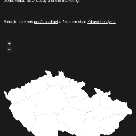
tvorbu webů, SEO služby a online marketing.
Sledujte také náš
portál o zdraví
a životním stylu
ZdraveTrendy.cz
.
+
−