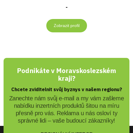
-
Zobrazit profil
Podnikáte v Moravskoslezském
kraji?
Chcete zviditelnit svůj byznys v našem regionu?
Zanechte nám svůj e-mail a my vám zašleme
nabídku inzertních produktů šitou na míru
přesně pro vás. Reklama u nás osloví ty
správné lidi – vaše budoucí zákazníky!