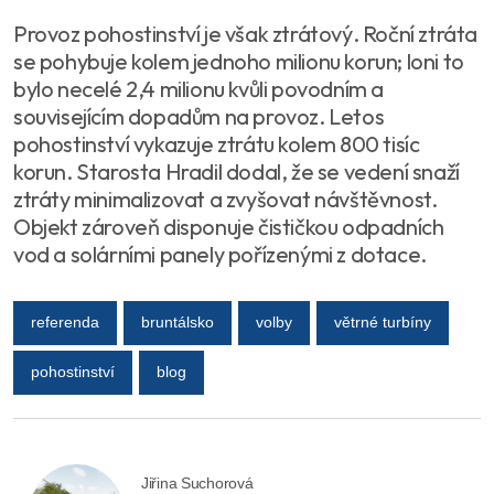
Provoz pohostinství je však ztrátový. Roční ztráta
se pohybuje kolem jednoho milionu korun; loni to
bylo necelé 2,4 milionu kvůli povodním a
souvisejícím dopadům na provoz. Letos
pohostinství vykazuje ztrátu kolem 800 tisíc
korun. Starosta Hradil dodal, že se vedení snaží
ztráty minimalizovat a zvyšovat návštěvnost.
Objekt zároveň disponuje čističkou odpadních
vod a solárními panely pořízenými z dotace.
referenda
bruntálsko
volby
větrné turbíny
pohostinství
blog
Jiřina Suchorová