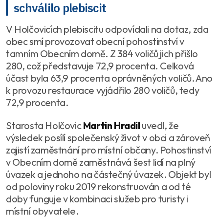
schválilo plebiscit
V Holčovicích plebiscitu odpovídali na dotaz, zda
obec smí provozovat obecní pohostinství v
tamním Obecním domě. Z 384 voličů jich přišlo
280, což představuje 72,9 procenta. Celková
účast byla 63,9 procenta oprávněných voličů. Ano
k provozu restaurace vyjádřilo 280 voličů, tedy
72,9 procenta.
Starosta Holčovic
Martin Hradil
uvedl, že
výsledek posílí společenský život v obci a zároveň
zajistí zaměstnání pro místní občany. Pohostinství
v Obecním domě zaměstnává šest lidí na plný
úvazek a jednoho na částečný úvazek. Objekt byl
od poloviny roku 2019 rekonstruován a od té
doby funguje v kombinaci služeb pro turisty i
místní obyvatele.