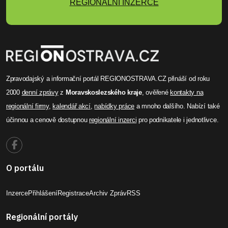
REGIONÁLNÍ INZERCE
Zpravodajský a informační portál REGIONOSTRAVA.CZ přináší od roku
2000
denní zprávy
z
Moravskoslezského kraje
, ověřené
kontakty na
regionální firmy
,
kalendář akcí
,
nabídky práce
a mnoho dalšího. Nabízí také
účinnou a cenově dostupnou
regionální inzerci
pro podnikatele i jednotlivce.
O portálu
Inzerce
Přihlášení
Registrace
Archiv Zpráv
RSS
Regionální portály