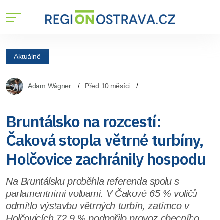
Aktuálně
Adam Wágner
Před 10 měsíci
Bruntálsko na rozcestí:
Čaková stopla větrné turbíny,
Holčovice zachránily hospodu
Na Bruntálsku proběhla referenda spolu s
parlamentními volbami. V Čakové 65 % voličů
odmítlo výstavbu větrných turbín, zatímco v
Holčovicích 72,9 % podpořilo provoz obecního