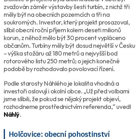
zvažován záměr výstavby šesti turbín, z nichž tři
měly být na obecních pozemcích a tři na
soukromých. Investor, který projekt prosazoval,
slíbil obecní roční příjem kolem deseti milionů
korun, z něhož mělo být 30 procent vypláceno
občanům. Turbíny měly být dosud největší v Česku
– výška stožáru až 180 metrů a nejvyšší bod
rotorového listu 250 metrů; o jejich konečné
podobě by rozhodovalo povolovací řízení.
Podle starosty Náhlého je lokalita vhodná a
investoři oslovují i okolní obce. „Už před volbami
jsme slíbili, že pokud se nějaký projekt objeví,
rozhodneme prostřednictvím referenda,“ uvedl
Náhlý
.
Holčovice: obecní pohostinství