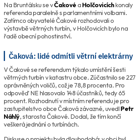
Na Bruntálsku se v
Čakové
a
Holčovicích
konaly
referenda paralelně s parlamentními volbami.
Zatímco obyvatelé Čakové rozhodovali o
výstavbě větrných turbín, v Holčovicích bylo na
řadě obecní pohostinství.
Čaková: lidé odmítli větrní elektrárny
V Čakové se referendum týkalo umístění šesti
větrných turbín v katastru obce. Zúčastnilo se 227
oprávněných voličů, což je 78,8 procenta. Pro
odpověď NE hlasovalo 148 účastníků, tedy 65
procent. Rozhodnutí v místním referendu je pro
zastupitelstvo obce Čaková závazné, uvedl
Petr
Náhlý
, starosta Čakové. Dodal, že tím končí
veškerá jednání o turbínách.
Diskuse o projektu byla dlouhodobá: v obci byl