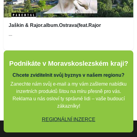
Jaškin & Rajor.album.Ostrava(feat.Rajor
...
Podnikáte v Moravskoslezském kraji?
Chcete zviditelnit svůj byznys v našem regionu?
Zanechte nám svůj e-mail a my vám zašleme nabídku
inzertních produktů šitou na míru přesně pro vás.
Reklama u nás osloví ty správné lidi – vaše budoucí
zákazníky!
REGIONÁLNÍ INZERCE