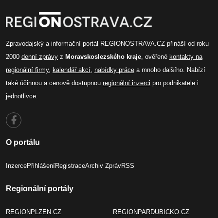
Zpravodajský a informační portál REGIONOSTRAVA.CZ přináší od roku
2000
denní zprávy
z
Moravskoslezského kraje
, ověřené
kontakty na
regionální firmy
,
kalendář akcí
,
nabídky práce
a mnoho dalšího. Nabízí
také účinnou a cenově dostupnou
regionální inzerci
pro podnikatele i
jednotlivce.
O portálu
Inzerce
Přihlášení
Registrace
Archiv Zpráv
RSS
Regionální portály
REGIONPLZEN.CZ
REGIONPARDUBICKO.CZ