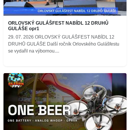
ORLOVSKÝ GULÁŠFEST NABÍDL 12 DRUHŮ
GULÁŠE opr1
29. 07. 2026 ORLOVSKÝ GULÁŠFEST NABÍDL 12
DRUHŮ GULÁŠE Další ročník Orlovského Gulášfestu
se vydařil na výbornou....