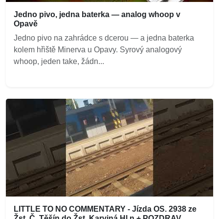
Jedno pivo, jedna baterka — analog whoop v
Opavě
Jedno pivo na zahrádce s dcerou — a jedna baterka
kolem hřiště Minerva u Opavy. Syrový analogový
whoop, jeden take, žádn...
LITTLE TO NO COMMENTARY - Jízda OS. 2938 ze
Žst. Č. Těšín do Žst. Karviná Hl.n + POZDRAV