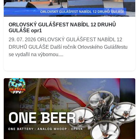
ORLOVSKÝ GULÁŠFEST NABÍDL 12 DRUHŮ
GULÁŠE opr1
29. 07. 2026 ORLOVSKÝ GULÁŠFEST NABÍDL 12
DRUHŮ GULÁŠE Další ročník Orlovského Gulášfestu
se vydařil na výbornou....