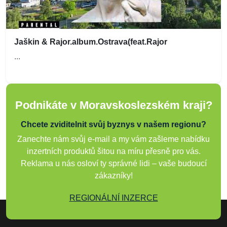
Jaškin & Rajor.album.Ostrava(feat.Rajor
...
Podnikáte v Moravskoslezském kraji?
Chcete zviditelnit svůj byznys v našem regionu?
Zanechte nám svůj e-mail a my vám zašleme nabídku
inzertních produktů šitou na míru přesně pro vás.
Reklama u nás osloví ty správné lidi – vaše budoucí
zákazníky!
REGIONÁLNÍ INZERCE