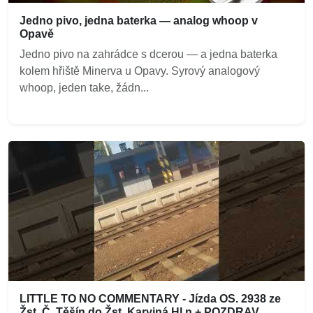
Jedno pivo, jedna baterka — analog whoop v
Opavě
Jedno pivo na zahrádce s dcerou — a jedna baterka
kolem hřiště Minerva u Opavy. Syrový analogový
whoop, jeden take, žádn...
LITTLE TO NO COMMENTARY - Jízda OS. 2938 ze
Žst. Č. Těšín do Žst. Karviná Hl.n + POZDRAV