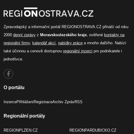
Zpravodajský a informační portál REGIONOSTRAVA.CZ přináší od roku
2000
denní zprávy
z
Moravskoslezského kraje
, ověřené
kontakty na
regionální firmy
,
kalendář akcí
,
nabídky práce
a mnoho dalšího. Nabízí
také účinnou a cenově dostupnou
regionální inzerci
pro podnikatele i
jednotlivce.
O portálu
Inzerce
Přihlášení
Registrace
Archiv Zpráv
RSS
Regionální portály
REGIONPLZEN.CZ
REGIONPARDUBICKO.CZ