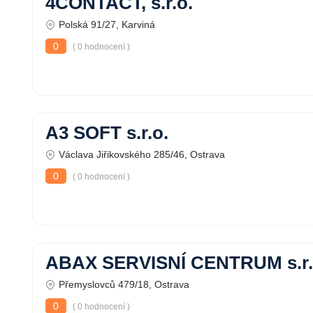
4CONTACT, s.r.o.
Polská 91/27, Karviná
0
( 0 hodnocení )
A3 SOFT s.r.o.
Václava Jiřikovského 285/46, Ostrava
0
( 0 hodnocení )
ABAX SERVISNÍ CENTRUM s.r.
Přemyslovců 479/18, Ostrava
0
( 0 hodnocení )