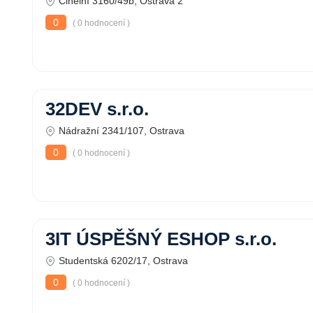
Cihelní 3160/49b, Ostrava 2
0
( 0 hodnocení )
32DEV s.r.o.
Nádražní 2341/107, Ostrava
0
( 0 hodnocení )
3IT ÚSPĚŠNÝ ESHOP s.r.o.
Studentská 6202/17, Ostrava
0
( 0 hodnocení )