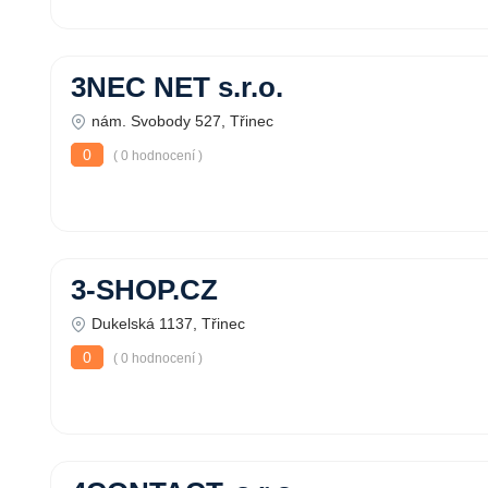
3NEC NET s.r.o.
nám. Svobody 527, Třinec
0
( 0 hodnocení )
3-SHOP.CZ
Dukelská 1137, Třinec
0
( 0 hodnocení )