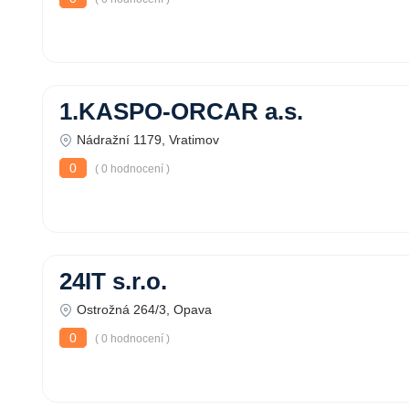
1.KASPO-ORCAR a.s.
Nádražní 1179, Vratimov
0
( 0 hodnocení )
24IT s.r.o.
Ostrožná 264/3, Opava
0
( 0 hodnocení )