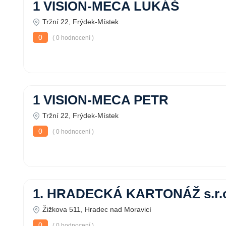
1 VISION-MECA LUKÁŠ
Tržní 22, Frýdek-Místek
0
( 0 hodnocení )
1 VISION-MECA PETR
Tržní 22, Frýdek-Místek
0
( 0 hodnocení )
1. HRADECKÁ KARTONÁŽ s.r.
Žižkova 511, Hradec nad Moravicí
0
( 0 hodnocení )