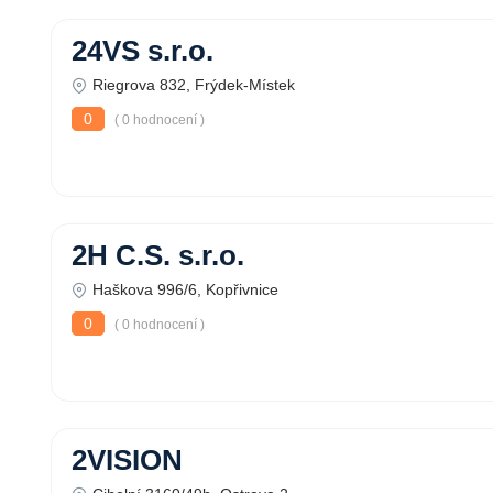
24VS s.r.o.
Riegrova 832, Frýdek-Místek
0
( 0 hodnocení )
2H C.S. s.r.o.
Haškova 996/6, Kopřivnice
0
( 0 hodnocení )
2VISION