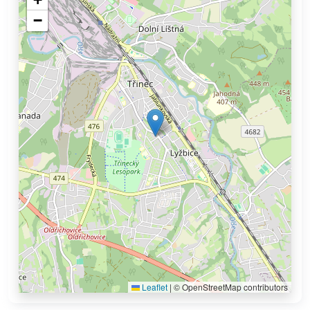
−
Leaflet
|
© OpenStreetMap contributors