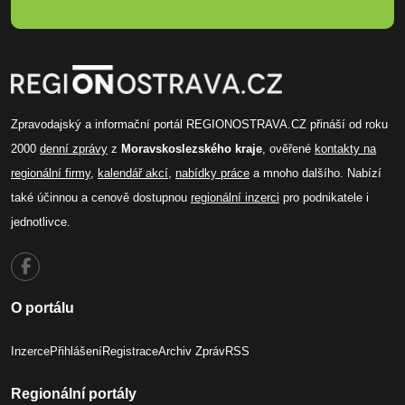
Zpravodajský a informační portál REGIONOSTRAVA.CZ přináší od roku
2000
denní zprávy
z
Moravskoslezského kraje
, ověřené
kontakty na
regionální firmy
,
kalendář akcí
,
nabídky práce
a mnoho dalšího. Nabízí
také účinnou a cenově dostupnou
regionální inzerci
pro podnikatele i
jednotlivce.
O portálu
Inzerce
Přihlášení
Registrace
Archiv Zpráv
RSS
Regionální portály