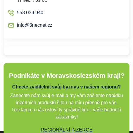
Třinec, 739 61
553 039 940
info@3necnet.cz
Podnikáte v Moravskoslezském kraji?
Chcete zviditelnit svůj byznys v našem regionu?
Zanechte nám svůj e-mail a my vám zašleme nabídku
inzertních produktů šitou na míru přesně pro vás.
Reklama u nás osloví ty správné lidi – vaše budoucí
zákazníky!
REGIONÁLNÍ INZERCE