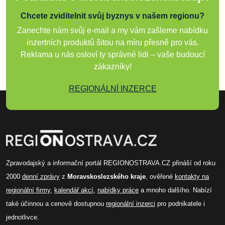
Chcete zviditelnit svůj byznys v našem regionu?
Zanechte nám svůj e-mail a my vám zašleme nabídku
inzertních produktů šitou na míru přesně pro vás.
Reklama u nás osloví ty správné lidi – vaše budoucí
zákazníky!
REGIONÁLNÍ INZERCE
Zpravodajský a informační portál REGIONOSTRAVA.CZ přináší od roku
2000
denní zprávy
z
Moravskoslezského kraje
, ověřené
kontakty na
regionální firmy
,
kalendář akcí
,
nabídky práce
a mnoho dalšího. Nabízí
také účinnou a cenově dostupnou
regionální inzerci
pro podnikatele i
jednotlivce.