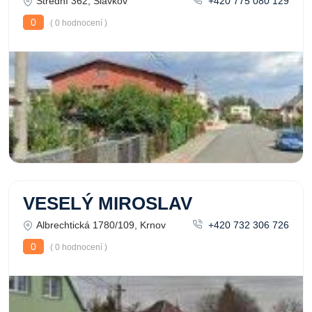
Střední 362, Slavkov
+420 775 080 129
0
( 0 hodnocení )
VESELÝ MIROSLAV
Albrechtická 1780/109, Krnov
+420 732 306 726
0
( 0 hodnocení )