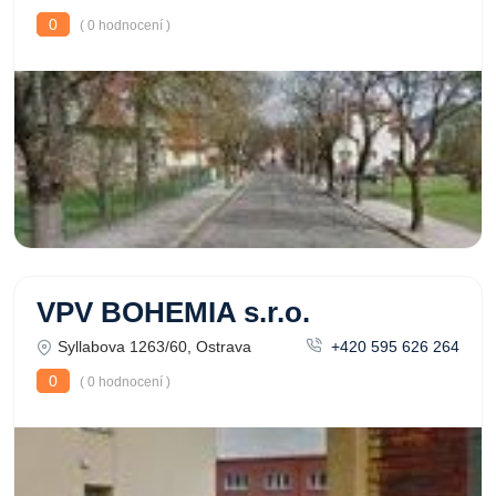
0
( 0 hodnocení )
VPV BOHEMIA s.r.o.
Syllabova 1263/60, Ostrava
+420 595 626 264
0
( 0 hodnocení )