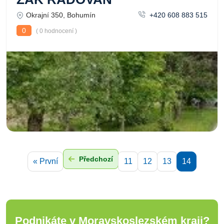
Okrajní 350, Bohumín
+420 608 883 515
0
( 0 hodnocení )
Předchozí
« První
11
12
13
14
Podnikáte v Moravskoslezském kraji?