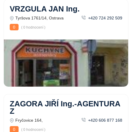
VRZGULA JAN Ing.
Tyršova 1761/14, Ostrava
+420 724 292 509
0
( 0 hodnocení )
ZAGORA JIŘÍ Ing.-AGENTURA
Z
Fryčovice 164,
+420 606 877 168
0
( 0 hodnocení )