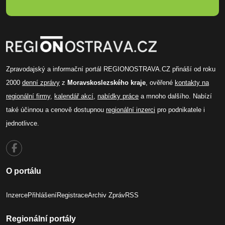
Zpravodajský a informační portál REGIONOSTRAVA.CZ přináší od roku
2000
denní zprávy
z
Moravskoslezského kraje
, ověřené
kontakty na
regionální firmy
,
kalendář akcí
,
nabídky práce
a mnoho dalšího. Nabízí
také účinnou a cenově dostupnou
regionální inzerci
pro podnikatele i
jednotlivce.
O portálu
Inzerce
Přihlášení
Registrace
Archiv Zpráv
RSS
Regionální portály