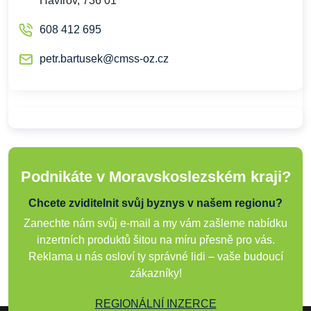
Havířov, 736 01
608 412 695
petr.bartusek@cmss-oz.cz
Podnikáte v Moravskoslezském kraji?
Chcete zviditelnit svůj byznys v našem regionu?
Zanechte nám svůj e-mail a my vám zašleme nabídku
inzertních produktů šitou na míru přesně pro vás.
Reklama u nás osloví ty správné lidi – vaše budoucí
zákazníky!
REGIONÁLNÍ INZERCE