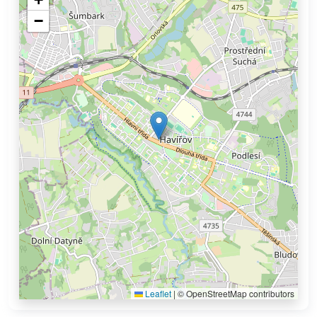
−
Leaflet
|
© OpenStreetMap contributors