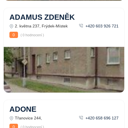
ADAMUS ZDENĚK
2. května 237, Frýdek-Místek
+420 603 926 721
0
( 0 hodnocení )
ADONE
Třanovice 244,
+420 658 696 127
0
( 0 hodnocení )