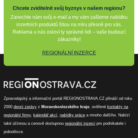
Chcete zviditelnit svůj byznys v našem regionu?
Zanechte nám svůj e-mail a my vám zašleme nabídku
inzertních produktů šitou na míru přesně pro vás.
Reklama u nás osloví ty správné lidi – vaše budoucí
zákazníky!
REGIONÁLNÍ INZERCE
Zpravodajský a informační portál REGIONOSTRAVA.CZ přináší od roku
2000
denní zprávy
z
Moravskoslezského kraje
, ověřené
kontakty na
regionální firmy
,
kalendář akcí
,
nabídky práce
a mnoho dalšího. Nabízí
také účinnou a cenově dostupnou
regionální inzerci
pro podnikatele i
jednotlivce.