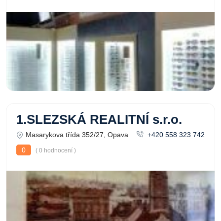
1.SLEZSKÁ REALITNÍ s.r.o.
Masarykova třída 352/27, Opava
+420 558 323 742
0
( 0 hodnocení )