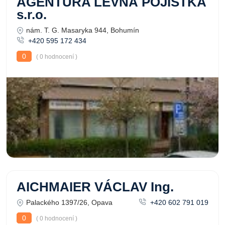
AGENTURA LEVNÁ POJISTKA
s.r.o.
nám. T. G. Masaryka 944, Bohumín
+420 595 172 434
0
( 0 hodnocení )
AICHMAIER VÁCLAV Ing.
Palackého 1397/26, Opava
+420 602 791 019
0
( 0 hodnocení )