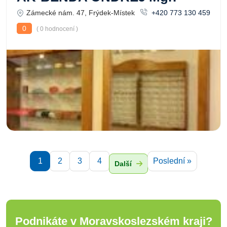
Zámecké nám. 47, Frýdek-Místek
+420 773 130 459
0
( 0 hodnocení )
1
2
3
4
Poslední »
Další
Podnikáte v Moravskoslezském kraji?