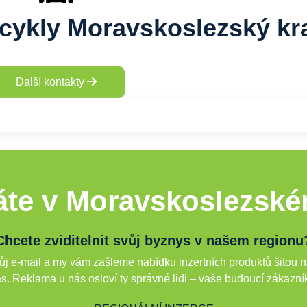
cykly Moravskoslezský kr
Další kontakty
te v Moravskoslezské
Chcete zviditelnit svůj byznys v našem regionu
j e-mail a my vám zašleme nabídku inzertních produktů šitou n
s. Reklama u nás osloví ty správné lidi – vaše budoucí zákazní