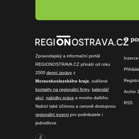
O po
Zpravodajský a informační portál
Inzerce
REGIONOSTRAVA.CZ přináší od roku
Přihláš
2000
denní zprávy
z
Registr
Moravskoslezského kraje
, ověřené
kontakty na regionální firmy
,
kalendář
Archiv 
akcí
,
nabídky práce
a mnoho dalšího.
RSS
Nabízí také účinnou a cenově dostupnou
regionální inzerci
pro podnikatele i
jednotlivce.