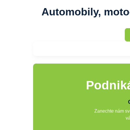
Automobily, moto
Podniká
Zanechte nám svů
vá