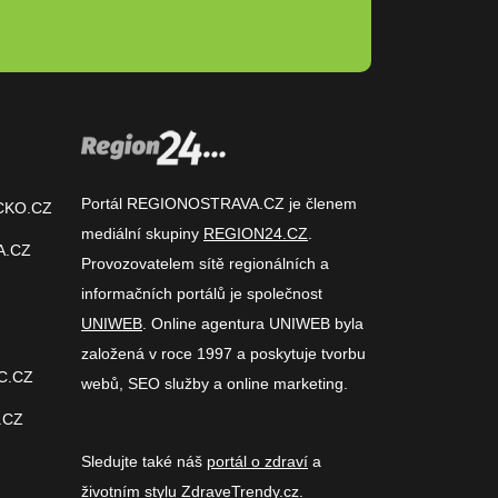
Portál REGIONOSTRAVA.CZ je členem
CKO.CZ
mediální skupiny
REGION24.CZ
.
A.CZ
Provozovatelem sítě regionálních a
informačních portálů je společnost
UNIWEB
. Online agentura UNIWEB byla
založená v roce 1997 a poskytuje tvorbu
C.CZ
webů, SEO služby a online marketing.
.CZ
Sledujte také náš
portál o zdraví
a
životním stylu
ZdraveTrendy.cz
.