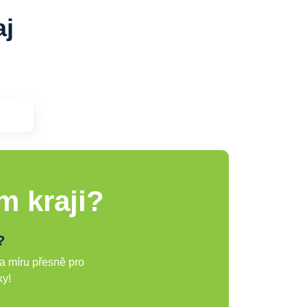
aj
m kraji?
?
a míru přesně pro
ky!