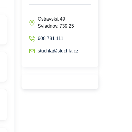
Ostravská 49
Sviadnov, 739 25
608 781 111
stuchla@stuchla.cz