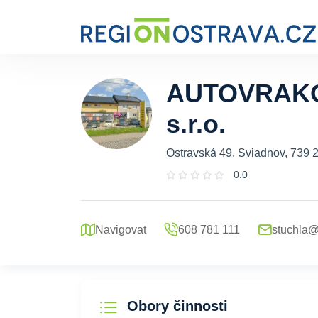
AUTOVRAKO
s.r.o.
Ostravská 49, Sviadnov, 739 
0.0
Navigovat
608 781 111
stuchla@
Obory činnosti