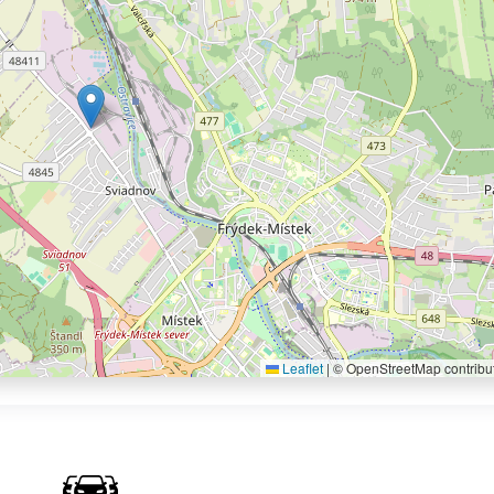
Leaflet
|
© OpenStreetMap contribu