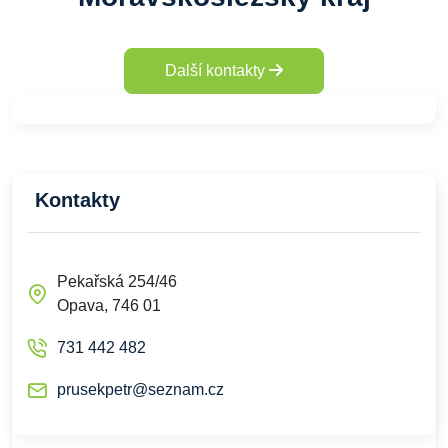
Další kontakty
Kontakty
Pekařská 254/46
Opava, 746 01
731 442 482
prusekpetr@seznam.cz