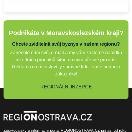
Podnikáte v Moravskoslezském kraji?
Chcete zviditelnit svůj byznys v našem regionu?
Zanechte nám svůj e-mail a my vám zašleme nabídku
inzertních produktů šitou na míru přesně pro vás.
Reklama u nás osloví ty správné lidi – vaše budoucí
zákazníky!
REGIONÁLNÍ INZERCE
Zpravodajský a informační portál REGIONOSTRAVA.CZ přináší od roku