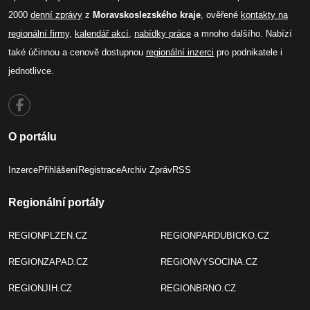
2000
denní zprávy
z
Moravskoslezského kraje
, ověřené
kontakty na
regionální firmy
,
kalendář akcí
,
nabídky práce
a mnoho dalšího. Nabízí
také účinnou a cenově dostupnou
regionální inzerci
pro podnikatele i
jednotlivce.
O portálu
Inzerce
Přihlášení
Registrace
Archiv Zpráv
RSS
Regionální portály
REGIONPLZEN.CZ
REGIONPARDUBICKO.CZ
REGIONZAPAD.CZ
REGIONVYSOCINA.CZ
REGIONJIH.CZ
REGIONBRNO.CZ