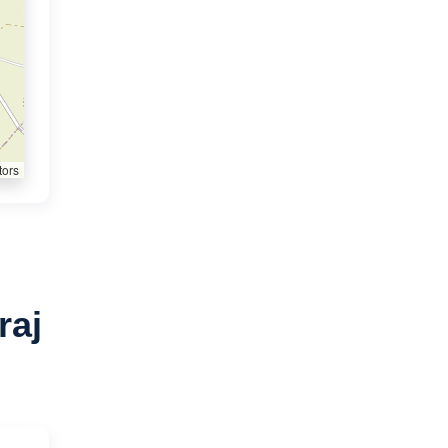
tors
raj