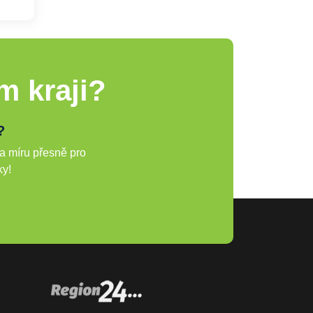
m kraji?
?
a míru přesně pro
ky!