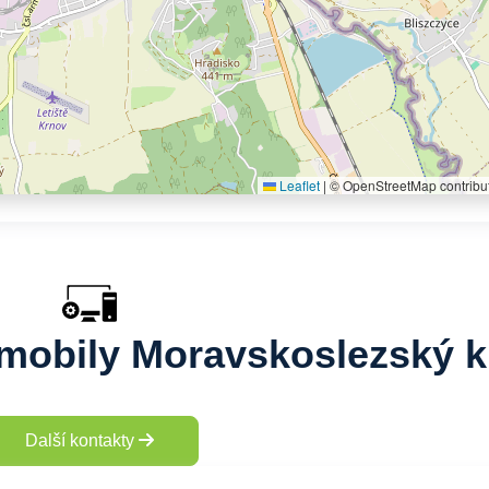
Leaflet
|
© OpenStreetMap contribu
, mobily Moravskoslezský k
Další kontakty