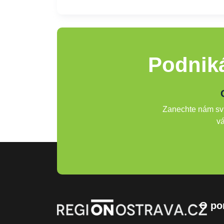
Podniká
Zanechte nám svů
vá
O po