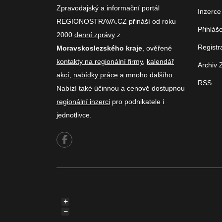
Zpravodajský a informační portál
Inzerce
REGIONOSTRAVA.CZ přináší od roku
Přihláš
2000
denní zprávy
z
Registr
Moravskoslezského kraje
, ověřené
kontakty na regionální firmy
,
kalendář
Archiv 
akcí
,
nabídky práce
a mnoho dalšího.
RSS
Nabízí také účinnou a cenově dostupnou
regionální inzerci
pro podnikatele i
jednotlivce.
+
−