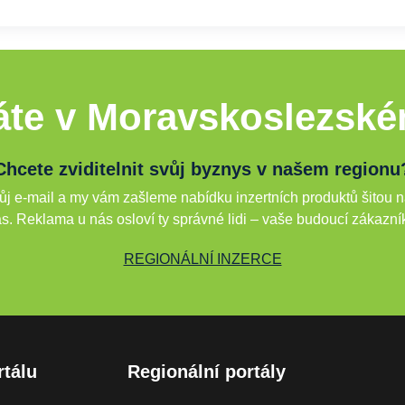
te v Moravskoslezské
Chcete zviditelnit svůj byznys v našem regionu
j e-mail a my vám zašleme nabídku inzertních produktů šitou n
s. Reklama u nás osloví ty správné lidi – vaše budoucí zákazní
REGIONÁLNÍ INZERCE
rtálu
Regionální portály