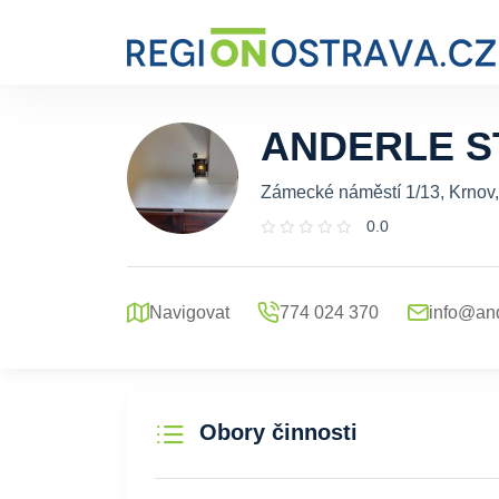
ANDERLE S
Zámecké náměstí 1/13, Krnov,
0.0
Navigovat
774 024 370
info@and
Obory činnosti