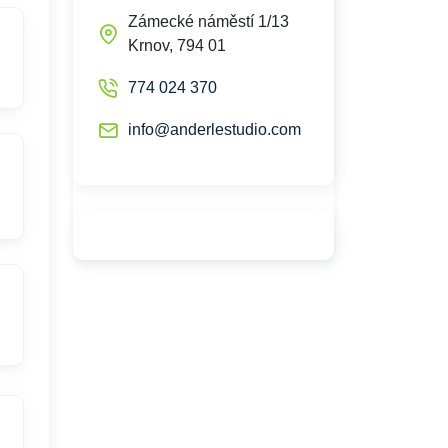
Zámecké náměstí 1/13
Krnov, 794 01
774 024 370
info@anderlestudio.com