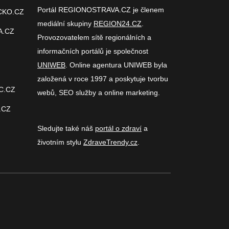
Portál REGIONOSTRAVA.CZ je členem
CKO.CZ
mediální skupiny
REGION24.CZ
.
A.CZ
Provozovatelem sítě regionálních a
informačních portálů je společnost
UNIWEB
. Online agentura UNIWEB byla
založená v roce 1997 a poskytuje tvorbu
C.CZ
webů, SEO služby a online marketing.
.CZ
Sledujte také náš
portál o zdraví
a
životním stylu
ZdraveTrendy.cz
.