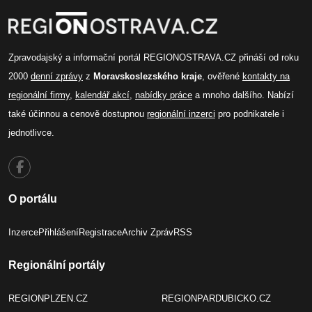
Zpravodajský a informační portál REGIONOSTRAVA.CZ přináší od roku
2000
denní zprávy
z
Moravskoslezského kraje
, ověřené
kontakty na
regionální firmy
,
kalendář akcí
,
nabídky práce
a mnoho dalšího. Nabízí
také účinnou a cenově dostupnou
regionální inzerci
pro podnikatele i
jednotlivce.
O portálu
Inzerce
Přihlášení
Registrace
Archiv Zpráv
RSS
Regionální portály
REGIONPLZEN.CZ
REGIONPARDUBICKO.CZ