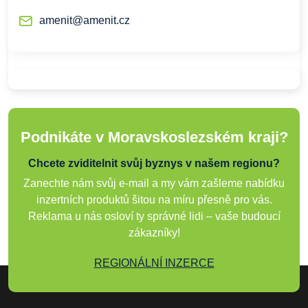
amenit@amenit.cz
Podnikáte v Moravskoslezském kraji?
Chcete zviditelnit svůj byznys v našem regionu?
Zanechte nám svůj e-mail a my vám zašleme nabídku
inzertních produktů šitou na míru přesně pro vás.
Reklama u nás osloví ty správné lidi – vaše budoucí
zákazníky!
REGIONÁLNÍ INZERCE