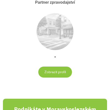
Partner zpravodajství
-
Zobrazit profil
Podnikáte v Moravskoslezském