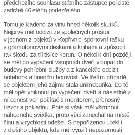
předchozího souhlasu státního zástupce policisté
zadrželi 46letého podezřelého.
Tomu je kladeno za vinu hned několik skutků.
Nejprve měl odcizit ze společných prostor
v jednom z objektů v Kopřivnici sportovní tašku
s gramofonovými deskami a knihami a způsobit
tak škodu za tři tisíce korun. O několik dní později
se měl po vypáčení vstupních dveří vloupat do
budovy pohřební služby a z kanceláře odcizit
notebook a finanční hotovost. Ve třetím případě
se objektem jeho zájmu stala unimobuňka. Do té
měl opět vniknout po vypáčení dveří a následně z
ní odnést ven počítač s monitorem, přenosný
trezor a pokladnu. Poté si však měl všimnout
náhodného svědka, proto věci zanechal na místě
činu a v rychlosti odešel. S nepořízenou utekl i
z dalšího objektu, kde měl využít nepozornosti