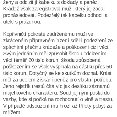
ženy a odcizit jí kabelku s doklady a penězi.
Krádež však zaregistroval muž, který jej začal
pronásledovat. Podezřelý tak kabelku odhodil a
utekl s prázdnou.
Kopřivničtí policisté zadrženému muži ve
zkráceném přípravném řízení sdělili podezření ze
spáchání přečinu krádeže a poškození cizí věci.
Svým jednáním měl způsobit škodu odcizením
věcí téměř 20 tisíc korun, škoda způsobená
poškozením se však vyšplhala na částku přes 50
tisíc korun. Dotyčný se ke skutkům doznal. Krást
měl za účelem získání peněz pro vlastní potřebu.
Jeho rejstřík trestů čítá víc jak desítku záznamů
majetkového charakteru. Soud jej nyní poslal do
vazby, kde si počká na rozhodnutí o vině a trestu.
V případě odsouzení mu hrozí až tříletý pobyt za
mřížemi.