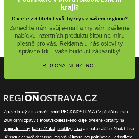
kraji?
Chcete zviditelnit svůj byznys v našem regionu?
Zanechte nám svůj e-mail a my vám zašleme
nabídku inzertních produktů šitou na míru
přesně pro vás. Reklama u nás osloví ty
správné lidi – vaše budoucí zákazníky!
REGIONÁLNÍ INZERCE
Zpravodajský a informační portál REGIONOSTRAVA.CZ přináší od roku
2000
denní zprávy
z
Moravskoslezského kraje
, ověřené
kontakty na
regionální firmy
,
kalendář akcí
,
nabídky práce
a mnoho dalšího. Nabízí také
účinnou a cenově dostupnou
regionální inzerci
pro podnikatele i jednotlivce.