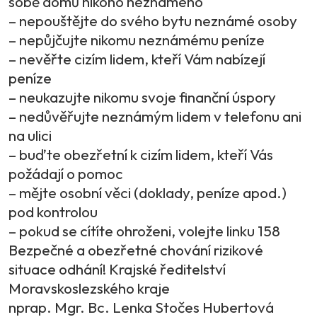
sobě domů nikoho neznámého
– nepouštějte do svého bytu neznámé osoby
– nepůjčujte nikomu neznámému peníze
– nevěřte cizím lidem, kteří Vám nabízejí
peníze
– neukazujte nikomu svoje finanční úspory
– nedůvěřujte neznámým lidem v telefonu ani
na ulici
– buďte obezřetní k cizím lidem, kteří Vás
požádají o pomoc
– mějte osobní věci (doklady, peníze apod.)
pod kontrolou
– pokud se cítíte ohroženi, volejte linku 158
Bezpečné a obezřetné chování rizikové
situace odhání! Krajské ředitelství
Moravskoslezského kraje
nprap. Mgr. Bc. Lenka Stočes Hubertová