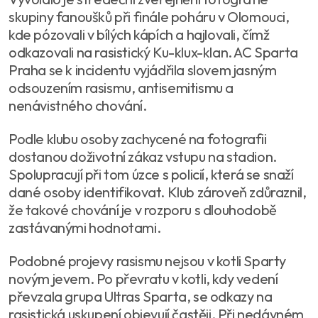
skupiny fanoušků při finále poháru v Olomouci,
kde pózovali v bílých kápích a hajlovali, čímž
odkazovali na rasistický Ku-klux-klan. AC Sparta
Praha se k incidentu vyjádřila slovem jasným
odsouzením rasismu, antisemitismu a
nenávistného chování.
Podle klubu osoby zachycené na fotografii
dostanou doživotní zákaz vstupu na stadion.
Spolupracují při tom úzce s policií, která se snaží
dané osoby identifikovat. Klub zároveň zdůraznil,
že takové chování je v rozporu s dlouhodobě
zastávanými hodnotami.
Podobné projevy rasismu nejsou v kotli Sparty
novým jevem. Po převratu v kotli, kdy vedení
převzala grupa Ultras Sparta, se odkazy na
rasistická uskupení objevují častěji. Při nedávném