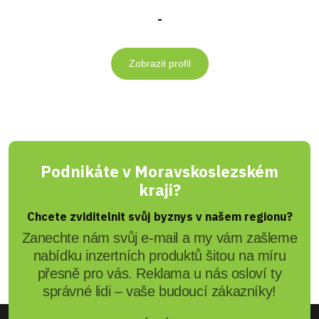
-
Zobrazit profil
Podnikáte v Moravskoslezském
kraji?
Chcete zviditelnit svůj byznys v našem regionu?
Zanechte nám svůj e-mail a my vám zašleme
nabídku inzertních produktů šitou na míru
přesně pro vás. Reklama u nás osloví ty
správné lidi – vaše budoucí zákazníky!