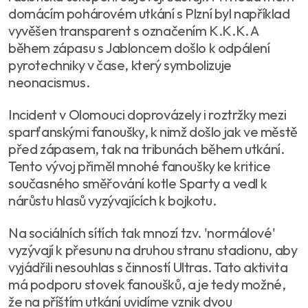
domácím pohárovém utkání s Plzní byl například
vyvěšen transparent s označením K.K.K. A
během zápasu s Jabloncem došlo k odpálení
pyrotechniky v čase, který symbolizuje
neonacismus.
Incident v Olomouci doprovázely i roztržky mezi
sparťanskými fanoušky, k nimž došlo jak ve městě
před zápasem, tak na tribunách během utkání.
Tento vývoj přiměl mnohé fanoušky ke kritice
současného směřování kotle Sparty a vedl k
nárůstu hlasů vyzývajících k bojkotu.
Na sociálních sítích tak mnozí tzv. 'normálové'
vyzývají k přesunu na druhou stranu stadionu, aby
vyjádřili nesouhlas s činností Ultras. Tato aktivita
má podporu stovek fanoušků, a je tedy možné,
že na příštím utkání uvidíme vznik dvou