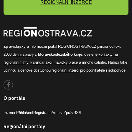
REGIONÁLNÍ INZERCE
Zpravodajský a informační portál REGIONOSTRAVA.CZ přináší od roku
2000
denní zprávy
z
Moravskoslezského kraje
, ověřené
kontakty na
regionální firmy
,
kalendář akcí
,
nabídky práce
a mnoho dalšího. Nabízí také
účinnou a cenově dostupnou
regionální inzerci
pro podnikatele i jednotlivce.
O portálu
Inzerce
Přihlášení
Registrace
Archiv Zpráv
RSS
Regionální portály