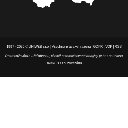
1997 - 2026 © UNIWEB s.r.o. | Všechna práva vyhrazena |
GDPR
|
VOP
|
RSS
Rozmnožování a užití obsahu, včetně automatizované analýzy, je bez souhlasu
UNIWEB s.r.o. zakázáno.