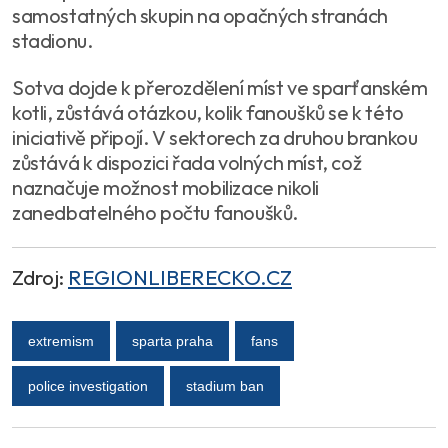
samostatných skupin na opačných stranách
stadionu.
Sotva dojde k přerozdělení míst ve sparťanském
kotli, zůstává otázkou, kolik fanoušků se k této
iniciativě připojí. V sektorech za druhou brankou
zůstává k dispozici řada volných míst, což
naznačuje možnost mobilizace nikoli
zanedbatelného počtu fanoušků.
Zdroj:
REGIONLIBERECKO.CZ
extremism
sparta praha
fans
police investigation
stadium ban