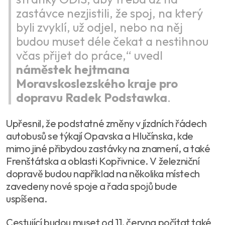
zastávce nezjistili, že spoj, na který
byli zvyklí, už odjel, nebo na něj
budou muset déle čekat a nestihnou
včas přijet do práce,“ uvedl
náměstek hejtmana
Moravskoslezského kraje pro
dopravu Radek Podstawka
.
Upřesnil, že podstatné změny v jízdních řádech
autobusů se týkají Opavska a Hlučínska, kde
mimo jiné přibydou zastávky na znamení, a také
Frenštátska a oblasti Kopřivnice. V železniční
dopravě budou například na několika místech
zavedeny nové spoje a řada spojů bude
uspíšena.
Cestující budou muset od 11. června počítat také