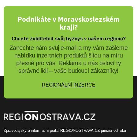
Podnikáte v Moravskoslezském
kraji?
Chcete zviditelnit svůj byznys v našem regionu?
Zanechte nám svůj e-mail a my vám zašleme
nabídku inzertních produktů šitou na míru
přesně pro vás. Reklama u nás osloví ty
správné lidi – vaše budoucí zákazníky!
REGIONÁLNÍ INZERCE
Zpravodajský a informační portál REGIONOSTRAVA.CZ přináší od roku