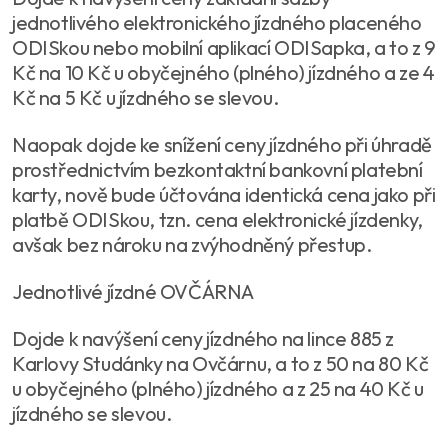
jednotlivého elektronického jízdného placeného
ODISkou nebo mobilní aplikací ODISapka, a to z 9
Kč na 10 Kč u obyčejného (plného) jízdného a ze 4
Kč na 5 Kč u jízdného se slevou.
Naopak dojde ke snížení ceny jízdného při úhradě
prostřednictvím bezkontaktní bankovní platební
karty, nově bude účtována identická cena jako při
platbě ODISkou, tzn. cena elektronické jízdenky,
avšak bez nároku na zvýhodněný přestup.
Jednotlivé jízdné OVČÁRNA
Dojde k navýšení ceny jízdného na lince 885 z
Karlovy Studánky na Ovčárnu, a to z 50 na 80 Kč
u obyčejného (plného) jízdného a z 25 na 40 Kč u
jízdného se slevou.