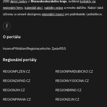
2000
denní zprávy
z
Moravskoslezského kraje
, ověřené
kontakty na
regionální firmy
,
kalendář akcí
,
nabídky práce
a mnoho dalšího. Nabízí také
účinnou a cenově dostupnou
regionální inzerci
pro podnikatele i jednotlivce.
O portálu
Inzerce
Přihlášení
Registrace
Archiv Zpráv
RSS
Regionální portály
REGIONPLZEN.CZ
REGIONPARDUBICKO.CZ
REGIONZAPAD.CZ
REGIONVYSOCINA.CZ
REGIONJIH.CZ
REGIONBRNO.CZ
REGIONPRAHA.CZ
REGIONZLIN.CZ