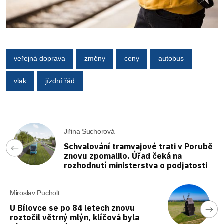
veřejná doprava
změny
ceny
autobus
vlak
jízdní řád
Jiřina Suchorová
Schvalování tramvajové trati v Porubě
znovu zpomalilo. Úřad čeká na
rozhodnutí ministerstva o podjatosti
Miroslav Pucholt
U Bílovce se po 84 letech znovu
roztočil větrný mlýn, klíčová byla