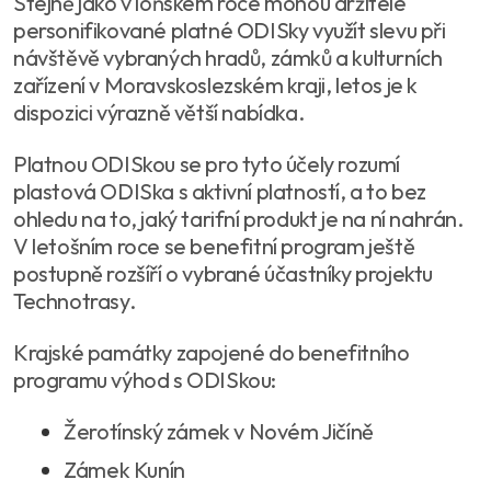
Stejně jako v loňském roce mohou držitelé
personifikované platné ODISky využít slevu při
návštěvě vybraných hradů, zámků a kulturních
zařízení v Moravskoslezském kraji, letos je k
dispozici výrazně větší nabídka.
Platnou ODISkou se pro tyto účely rozumí
plastová ODISka s aktivní platností, a to bez
ohledu na to, jaký tarifní produkt je na ní nahrán.
V letošním roce se benefitní program ještě
postupně rozšíří o vybrané účastníky projektu
Technotrasy.
Krajské památky zapojené do benefitního
programu výhod s ODISkou:
Žerotínský zámek v Novém Jičíně
Zámek Kunín