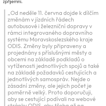
zpříjemní.
„Od neděle 11. června dojde k dílčím
změnám v jízdních řádech
autobusové i železniční dopravy v
rámci integrovaného dopravního
systému Moravskoslezského kraje
ODIS. Změny byly připraveny a
projednány s příslušnými městy a
obcemi na základě podkladů o
vytíženosti jednotlivých spojů a také
na základě požadavků cestujících a
jednotlivých samospráv. Nejde o
zásadní změny, ale jejich počet je
poměrně velký. Proto doporučuji,
aby se cestující podívali na webové
stránky ODIS, aby třeba až na