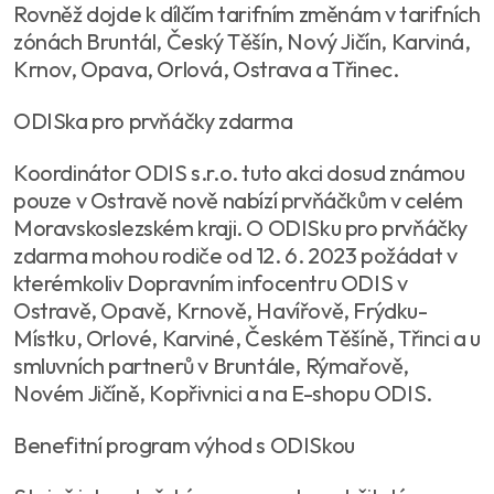
Rovněž dojde k dílčím tarifním změnám v tarifních
zónách Bruntál, Český Těšín, Nový Jičín, Karviná,
Krnov, Opava, Orlová, Ostrava a Třinec.
ODISka pro prvňáčky zdarma
Koordinátor ODIS s.r.o. tuto akci dosud známou
pouze v Ostravě nově nabízí prvňáčkům v celém
Moravskoslezském kraji. O ODISku pro prvňáčky
zdarma mohou rodiče od 12. 6. 2023 požádat v
kterémkoliv Dopravním infocentru ODIS v
Ostravě, Opavě, Krnově, Havířově, Frýdku-
Místku, Orlové, Karviné, Českém Těšíně, Třinci a u
smluvních partnerů v Bruntále, Rýmařově,
Novém Jičíně, Kopřivnici a na E-shopu ODIS.
Benefitní program výhod s ODISkou