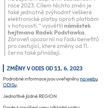
roce 2023. Cílem těchto změn je
také jednotně zvýhodnit veškeré
elektronické platby oproti platbám
v hotovosti,“ vysvětlil
náměstek
hejtmana Radek Podstawka
.
Zároveň upozornil na řadu benefitů
pro cestující, které změny od 11.
černa také přinášejí.
ZMĚNY V ODIS OD 11. 6. 2023
Podrobné informace jsou uveřejněny
na webu
ODISu
.
Jednotlivé jízdné REGION
Dojde k navýšení ceny základní sazby