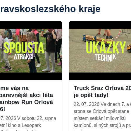
oravskoslezského kraje
me vás na
Truck Sraz Orlová 2
barevnější akci léta
je opět tady!
ainbow Run Orlová
22. 07. 2026 Ve dnech 7. a 
6!
srpna se Orlová opět stane
07. 2026 V sobotu 22. srpna
místem setkání milovníků
etní kino a Lesopark
kamionů, silných strojů a p