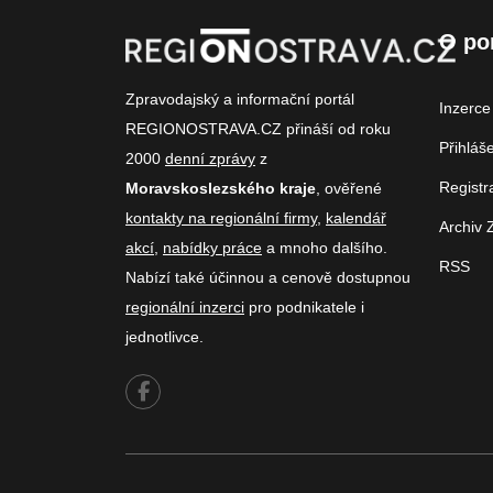
O po
Zpravodajský a informační portál
Inzerce
REGIONOSTRAVA.CZ přináší od roku
Přihláš
2000
denní zprávy
z
Registr
Moravskoslezského kraje
, ověřené
kontakty na regionální firmy
,
kalendář
Archiv 
akcí
,
nabídky práce
a mnoho dalšího.
RSS
Nabízí také účinnou a cenově dostupnou
regionální inzerci
pro podnikatele i
jednotlivce.