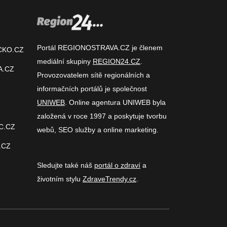
Portál REGIONOSTRAVA.CZ je členem
CKO.CZ
mediální skupiny
REGION24.CZ
.
A.CZ
Provozovatelem sítě regionálních a
informačních portálů je společnost
UNIWEB
. Online agentura UNIWEB byla
založená v roce 1997 a poskytuje tvorbu
C.CZ
webů, SEO služby a online marketing.
.CZ
Sledujte také náš
portál o zdraví
a
životním stylu
ZdraveTrendy.cz
.