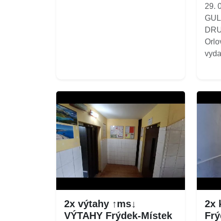
29.
GUL
DRU
Orlo
vyda
2x výtahy ↑ms↓
2x 
VÝTAHY Frýdek-Místek
Frý