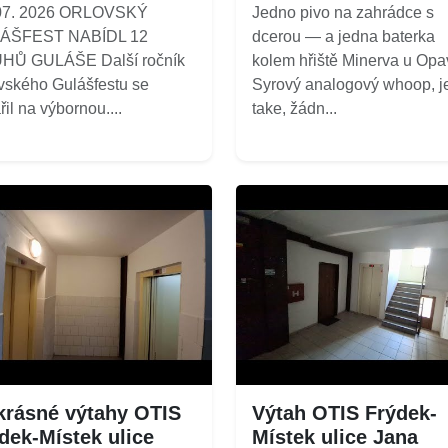
 07. 2026 ORLOVSKÝ
Jedno pivo na zahrádce s
ÁŠFEST NABÍDL 12
dcerou — a jedna baterka
HŮ GULÁŠE Další ročník
kolem hřiště Minerva u Opa
vského Gulášfestu se
Syrový analogový whoop, j
řil na výbornou....
take, žádn...
krásné výtahy OTIS
Výtah OTIS Frýdek-
dek-Místek ulice
Místek ulice Jana