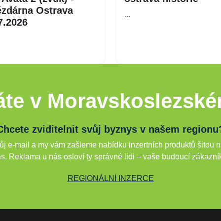
zdárna Ostrava
...
7.2026
te v Moravskoslezské
Chcete zviditelnit svůj byznys v našem regionu
j e-mail a my vám zašleme nabídku inzertních produktů šitou n
s. Reklama u nás osloví ty správné lidi – vaše budoucí zákazní
REGIONÁLNÍ INZERCE