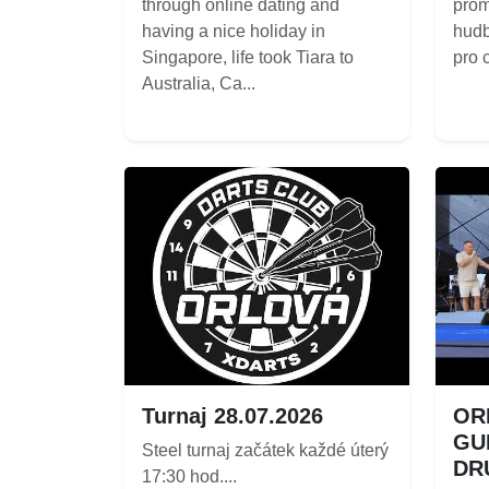
through online dating and
prom
having a nice holiday in
hudb
Singapore, life took Tiara to
pro c
Australia, Ca...
Turnaj 28.07.2026
OR
GU
Steel turnaj začátek každé úterý
DR
17:30 hod....