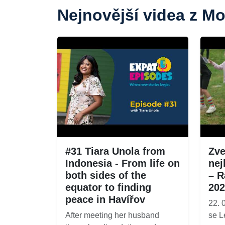
Nejnovější videa z M
#31 Tiara Unola from
Zve
Indonesia - From life on
nej
both sides of the
– R
equator to finding
202
peace in Havířov
22. 
After meeting her husband
se L