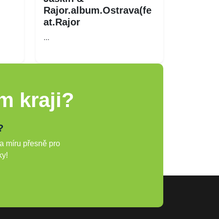
Rajor.album.Ostrava(fe
at.Rajor
...
m kraji?
?
a míru přesně pro
ky!