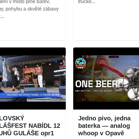
ění v místo plné barev,
trucke...
y, pohybu a skvělé zábavy
...
LOVSKÝ
Jedno pivo, jedna
LÁŠFEST NABÍDL 12
baterka — analog
UHŮ GULÁŠE opr1
whoop v Opavě