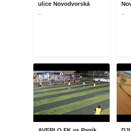
ulice Novodvorská
No
...
...
AVERLO FK vs Panik
DJI