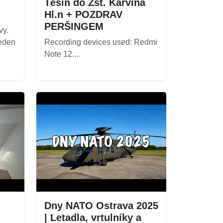
Těšín do Žst. Karviná
Hl.n + POZDRAV
PERŠINGEM
vy.
eden
Recording devices used: Redmi
Note 12....
Dny NATO Ostrava 2025
| Letadla, vrtulníky a