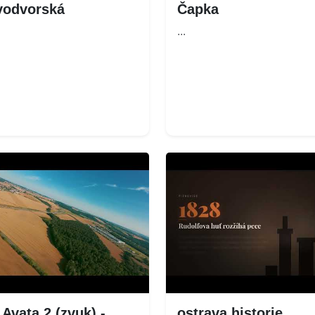
vodvorská
Čapka
...
 Avata 2 (zvuk) -
ostrava historie