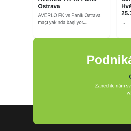
Ostrava
Hvě
25.
AVERLO FK vs Panik Ostrava
maçı yakında başlıyor.....
...
Podniká
Zanechte nám svů
vá