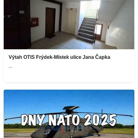
Výtah OTIS Frýdek-Místek ulice Jana Čapka
...