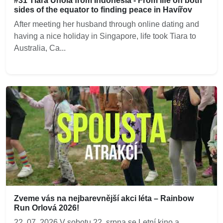
#31 Tiara Unola from Indonesia - From life on both
sides of the equator to finding peace in Havířov
After meeting her husband through online dating and
having a nice holiday in Singapore, life took Tiara to
Australia, Ca...
Zveme vás na nejbarevnější akci léta – Rainbow
Run Orlová 2026!
22. 07. 2026 V sobotu 22. srpna se Letní kino a