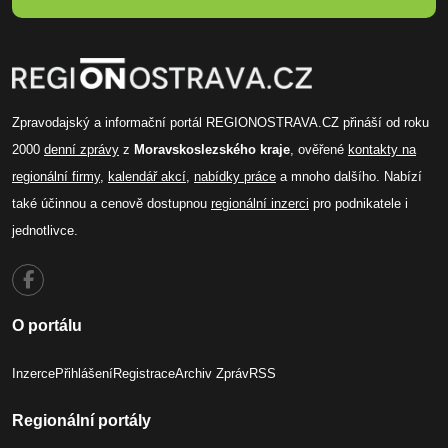
Zpravodajský a informační portál REGIONOSTRAVA.CZ přináší od roku
2000
denní zprávy
z
Moravskoslezského kraje
, ověřené
kontakty na
regionální firmy
,
kalendář akcí
,
nabídky práce
a mnoho dalšího. Nabízí
také účinnou a cenově dostupnou
regionální inzerci
pro podnikatele i
jednotlivce.
O portálu
Inzerce
Přihlášení
Registrace
Archiv Zpráv
RSS
Regionální portály