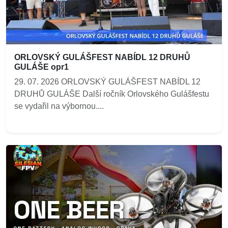
ORLOVSKÝ GULÁŠFEST NABÍDL 12 DRUHŮ
GULÁŠE opr1
29. 07. 2026 ORLOVSKÝ GULÁŠFEST NABÍDL 12
DRUHŮ GULÁŠE Další ročník Orlovského Gulášfestu
se vydařil na výbornou....