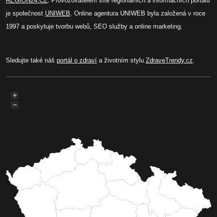
REGION24.CZ
. Provozovatelem sítě regionálních a informačních portálů
je společnost
UNIWEB
. Online agentura UNIWEB byla založená v roce
1997 a poskytuje tvorbu webů, SEO služby a online marketing.
Sledujte také náš
portál o zdraví
a životním stylu
ZdraveTrendy.cz
.
+
−