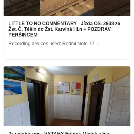
LITTLE TO NO COMMENTARY - Jízda OS. 2938 ze
Žst. Č. Těšín do Žst. Karviná Hl.n + POZDRAV
PERŠINGEM
Recording devices used: Redmi Note 12....
2x výtahy ↑ms↓ VÝTAHY Frýdek-Místek ulice