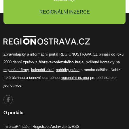
REGIONÁLNÍ INZERCE
Zpravodajský a informační portál REGIONOSTRAVA.CZ přináší od roku
2000
denní zprávy
z
Moravskoslezského kraje
, ověřené
kontakty na
regionální firmy
,
kalendář akcí
,
nabídky práce
a mnoho dalšího. Nabízí
také účinnou a cenově dostupnou
regionální inzerci
pro podnikatele i
jednotlivce.
O portálu
Inzerce
Přihlášení
Registrace
Archiv Zpráv
RSS