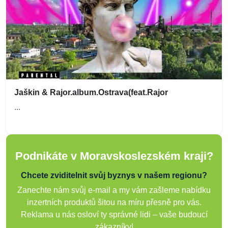
Jaškin & Rajor.album.Ostrava(feat.Rajor
...
Podnikáte v Moravskoslezském kraji?
Chcete zviditelnit svůj byznys v našem regionu?
Zanechte nám svůj e-mail a my vám zašleme nabídku
inzertních produktů šitou na míru přesně pro vás.
Reklama u nás osloví ty správné lidi – vaše budoucí
zákazníky!