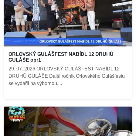
ORLOVSKÝ GULÁŠFEST NABÍDL 12 DRUHŮ
GULÁŠE opr1
29. 07. 2026 ORLOVSKÝ GULÁŠFEST NABÍDL 12
DRUHŮ GULÁŠE Další ročník Orlovského Gulášfestu
se vydařil na výbornou....