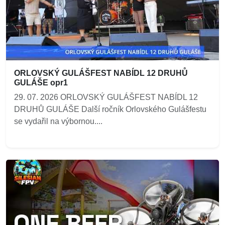
ORLOVSKÝ GULÁŠFEST NABÍDL 12 DRUHŮ
GULÁŠE opr1
29. 07. 2026 ORLOVSKÝ GULÁŠFEST NABÍDL 12
DRUHŮ GULÁŠE Další ročník Orlovského Gulášfestu
se vydařil na výbornou....