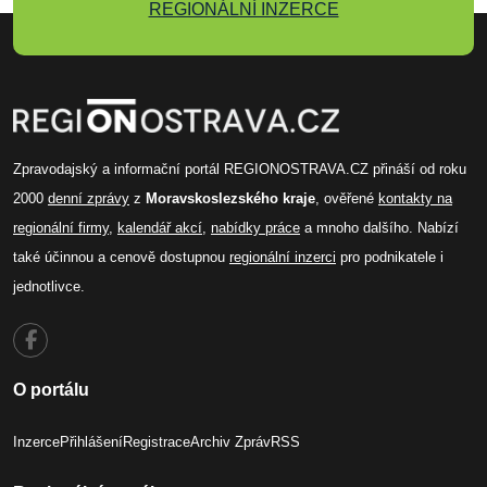
REGIONÁLNÍ INZERCE
Zpravodajský a informační portál REGIONOSTRAVA.CZ přináší od roku
2000
denní zprávy
z
Moravskoslezského kraje
, ověřené
kontakty na
regionální firmy
,
kalendář akcí
,
nabídky práce
a mnoho dalšího. Nabízí
také účinnou a cenově dostupnou
regionální inzerci
pro podnikatele i
jednotlivce.
O portálu
Inzerce
Přihlášení
Registrace
Archiv Zpráv
RSS