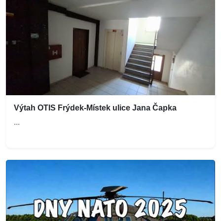
Výtah OTIS Frýdek-Místek ulice Jana Čapka
...