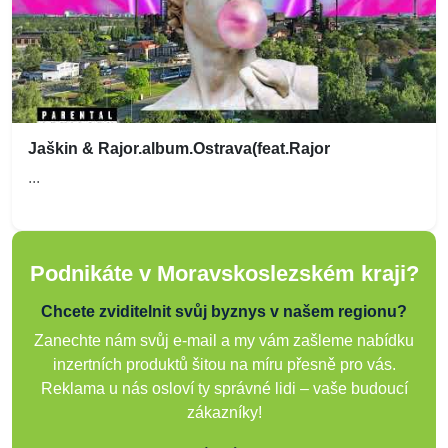
Jaškin & Rajor.album.Ostrava(feat.Rajor
...
Podnikáte v Moravskoslezském kraji?
Chcete zviditelnit svůj byznys v našem regionu?
Zanechte nám svůj e-mail a my vám zašleme nabídku
inzertních produktů šitou na míru přesně pro vás.
Reklama u nás osloví ty správné lidi – vaše budoucí
zákazníky!