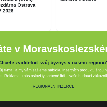
zdárna Ostrava
...
7.2026
te v Moravskoslezské
Chcete zviditelnit svůj byznys v našem regionu
j e-mail a my vám zašleme nabídku inzertních produktů šitou n
s. Reklama u nás osloví ty správné lidi – vaše budoucí zákazní
REGIONÁLNÍ INZERCE