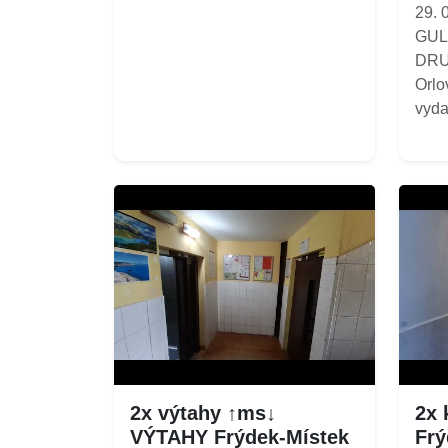
29.
GUL
DRU
Orlo
vyda
2x výtahy ↑ms↓
2x 
VÝTAHY Frýdek-Místek
Frý