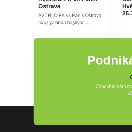
Ostrava
Hvě
25.
AVERLO FK vs Panik Ostrava
maçı yakında başlıyor.....
...
Podniká
Zanechte nám svů
vá