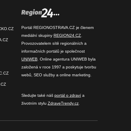
Portál REGIONOSTRAVA.CZ je členem
CKO.CZ
mediální skupiny
REGION24.CZ
.
A.CZ
Provozovatelem sítě regionálních a
informačních portálů je společnost
UNIWEB
. Online agentura UNIWEB byla
založená v roce 1997 a poskytuje tvorbu
C.CZ
webů, SEO služby a online marketing.
.CZ
Sledujte také náš
portál o zdraví
a
životním stylu
ZdraveTrendy.cz
.