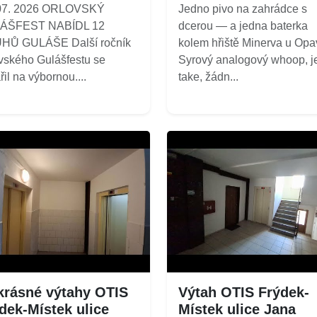
 07. 2026 ORLOVSKÝ
Jedno pivo na zahrádce s
ÁŠFEST NABÍDL 12
dcerou — a jedna baterka
HŮ GULÁŠE Další ročník
kolem hřiště Minerva u Opa
vského Gulášfestu se
Syrový analogový whoop, j
řil na výbornou....
take, žádn...
krásné výtahy OTIS
Výtah OTIS Frýdek-
dek-Místek ulice
Místek ulice Jana