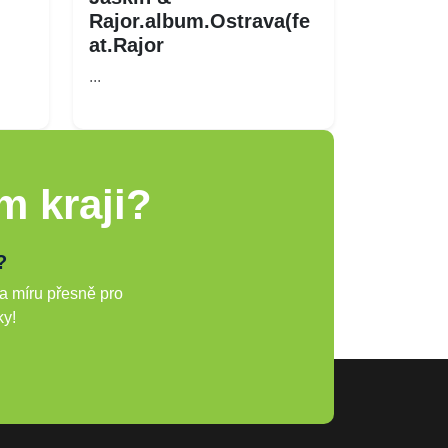
Rajor.album.Ostrava(fe
at.Rajor
...
m kraji?
?
a míru přesně pro
ky!