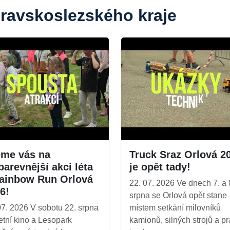
oravskoslezského kraje
me vás na
Truck Sraz Orlová 2
barevnější akci léta
je opět tady!
ainbow Run Orlová
22. 07. 2026 Ve dnech 7. a 
6!
srpna se Orlová opět stane
07. 2026 V sobotu 22. srpna
místem setkání milovníků
etní kino a Lesopark
kamionů, silných strojů a p