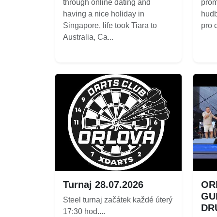
through online dating and
prom
having a nice holiday in
hudb
Singapore, life took Tiara to
pro c
Australia, Ca...
Turnaj 28.07.2026
OR
GU
Steel turnaj začátek každé úterý
DR
17:30 hod....