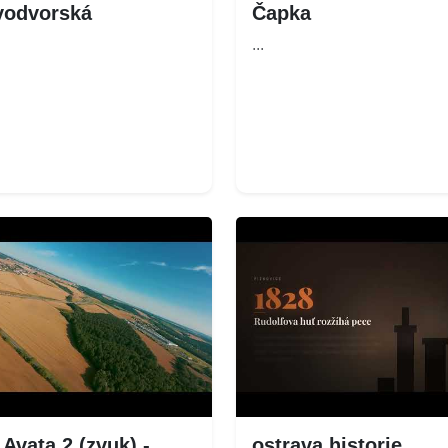
vodvorská
Čapka
...
 Avata 2 (zvuk) -
ostrava historie