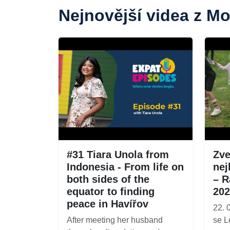
Nejnovější videa z M
#31 Tiara Unola from
Zve
Indonesia - From life on
nej
both sides of the
– R
equator to finding
202
peace in Havířov
22. 
After meeting her husband
se L