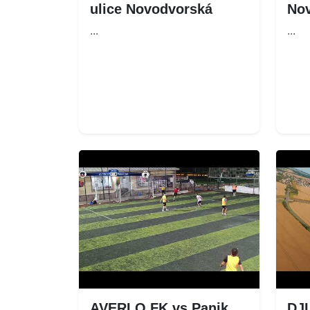
ulice Novodvorská
No
...
...
AVERLO FK vs Panik
DJI