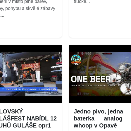
ění v místo plné barev,
trucke...
y, pohybu a skvělé zábavy
...
LOVSKÝ
Jedno pivo, jedna
LÁŠFEST NABÍDL 12
baterka — analog
UHŮ GULÁŠE opr1
whoop v Opavě