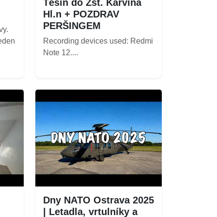
Těšín do Žst. Karviná
Hl.n + POZDRAV
PERŠINGEM
vy.
eden
Recording devices used: Redmi
Note 12....
Dny NATO Ostrava 2025
| Letadla, vrtulníky a