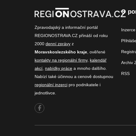
O po
Zpravodajský a informační portál
Inzerce
REGIONOSTRAVA.CZ přináší od roku
Přihláš
2000
denní zprávy
z
Registr
Moravskoslezského kraje
, ověřené
kontakty na regionální firmy
,
kalendář
Archiv 
akcí
,
nabídky práce
a mnoho dalšího.
RSS
Nabízí také účinnou a cenově dostupnou
regionální inzerci
pro podnikatele i
jednotlivce.