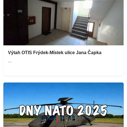
Výtah OTIS Frýdek-Místek ulice Jana Čapka
...