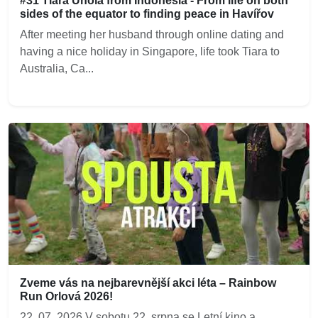
#31 Tiara Unola from Indonesia - From life on both
sides of the equator to finding peace in Havířov
After meeting her husband through online dating and
having a nice holiday in Singapore, life took Tiara to
Australia, Ca...
Zveme vás na nejbarevnější akci léta – Rainbow
Run Orlová 2026!
22. 07. 2026 V sobotu 22. srpna se Letní kino a