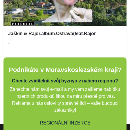
Jaškin & Rajor.album.Ostrava(feat.Rajor
...
Podnikáte v Moravskoslezském kraji?
Chcete zviditelnit svůj byznys v našem regionu?
Zanechte nám svůj e-mail a my vám zašleme nabídku
inzertních produktů šitou na míru přesně pro vás.
Reklama u nás osloví ty správné lidi – vaše budoucí
zákazníky!
REGIONÁLNÍ INZERCE