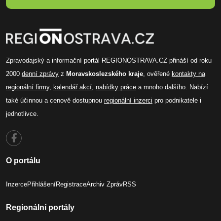
Zpravodajský a informační portál REGIONOSTRAVA.CZ přináší od roku
2000
denní zprávy
z
Moravskoslezského kraje
, ověřené
kontakty na
regionální firmy
,
kalendář akcí
,
nabídky práce
a mnoho dalšího. Nabízí
také účinnou a cenově dostupnou
regionální inzerci
pro podnikatele i
jednotlivce.
O portálu
Inzerce
Přihlášení
Registrace
Archiv Zpráv
RSS
Regionální portály