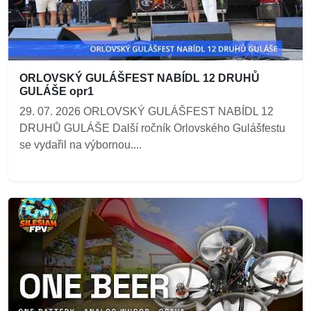
ORLOVSKÝ GULÁŠFEST NABÍDL 12 DRUHŮ
GULÁŠE opr1
29. 07. 2026 ORLOVSKÝ GULÁŠFEST NABÍDL 12
DRUHŮ GULÁŠE Další ročník Orlovského Gulášfestu
se vydařil na výbornou....