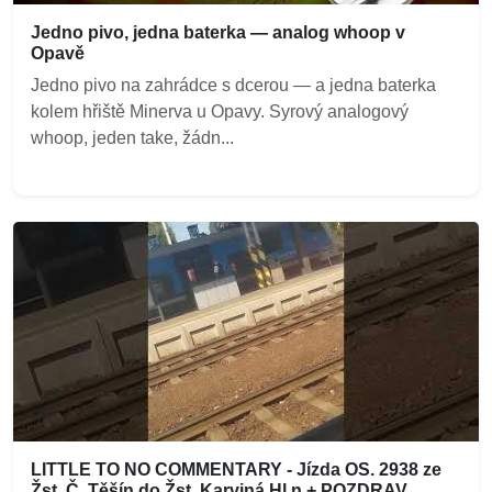
Jedno pivo, jedna baterka — analog whoop v
Opavě
Jedno pivo na zahrádce s dcerou — a jedna baterka
kolem hřiště Minerva u Opavy. Syrový analogový
whoop, jeden take, žádn...
LITTLE TO NO COMMENTARY - Jízda OS. 2938 ze
Žst. Č. Těšín do Žst. Karviná Hl.n + POZDRAV