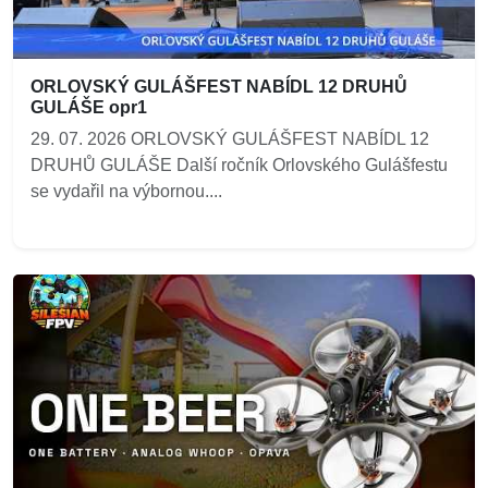
ORLOVSKÝ GULÁŠFEST NABÍDL 12 DRUHŮ
GULÁŠE opr1
29. 07. 2026 ORLOVSKÝ GULÁŠFEST NABÍDL 12
DRUHŮ GULÁŠE Další ročník Orlovského Gulášfestu
se vydařil na výbornou....