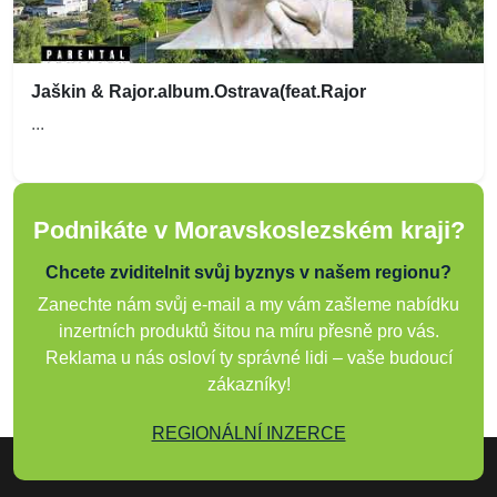
Jaškin & Rajor.album.Ostrava(feat.Rajor
...
Podnikáte v Moravskoslezském kraji?
Chcete zviditelnit svůj byznys v našem regionu?
Zanechte nám svůj e-mail a my vám zašleme nabídku
inzertních produktů šitou na míru přesně pro vás.
Reklama u nás osloví ty správné lidi – vaše budoucí
zákazníky!
REGIONÁLNÍ INZERCE