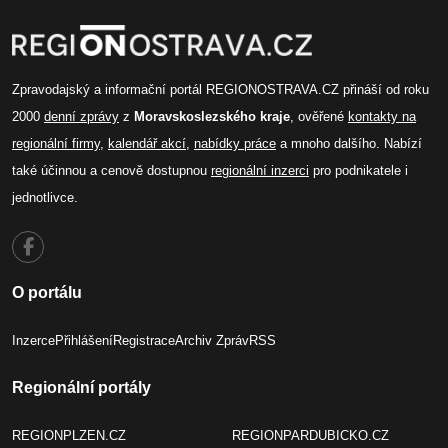
Zpravodajský a informační portál REGIONOSTRAVA.CZ přináší od roku
2000
denní zprávy
z
Moravskoslezského kraje
, ověřené
kontakty na
regionální firmy
,
kalendář akcí
,
nabídky práce
a mnoho dalšího. Nabízí
také účinnou a cenově dostupnou
regionální inzerci
pro podnikatele i
jednotlivce.
O portálu
Inzerce
Přihlášení
Registrace
Archiv Zpráv
RSS
Regionální portály
REGIONPLZEN.CZ
REGIONPARDUBICKO.CZ